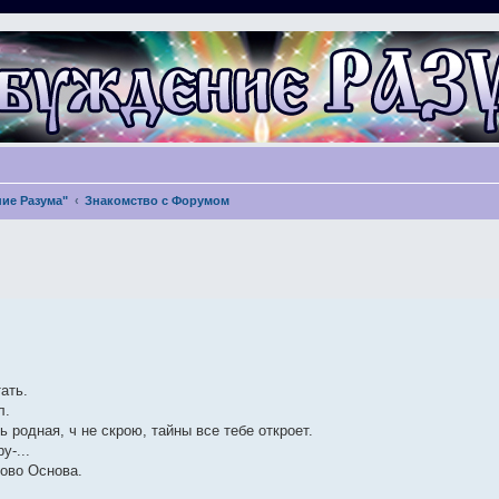
ие Разума"
Знакомство с Форумом
тать.
л.
ь родная, ч не скрою, тайны все тебе откроет.
у-...
лово Основа.