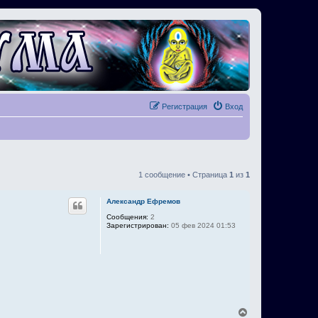
Регистрация
Вход
1 сообщение • Страница
1
из
1
Александр Ефремов
Сообщения:
2
Зарегистрирован:
05 фев 2024 01:53
В