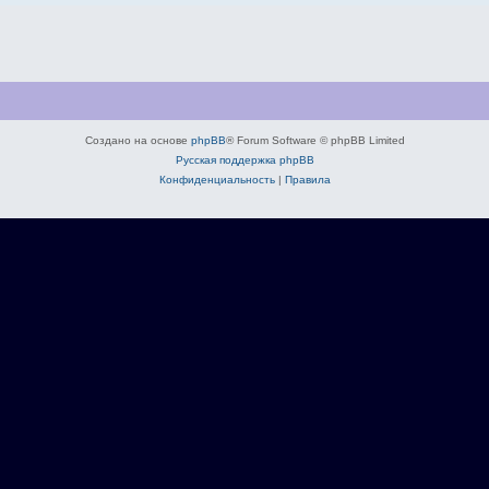
Создано на основе
phpBB
® Forum Software © phpBB Limited
Русская поддержка phpBB
Конфиденциальность
|
Правила