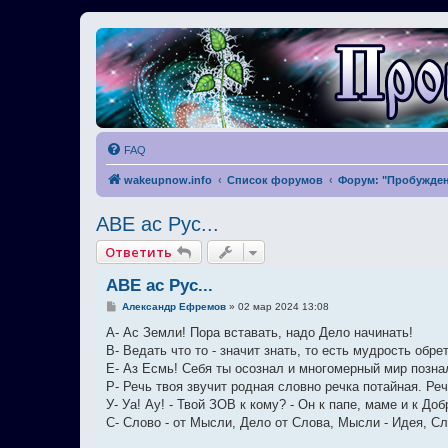
FAQ
wakeupnow.info
Список форумов
Форум: "Пробужден
АВЕ ас Рус...
Ответить
АВЕ ас Рус...
С
Александр Ефремов
»
02 мар 2024 13:08
о
о
А- Ас Земли! Пора вставать, надо Дело начинать!
б
В- Ведать что то - значит знать, то есть мудрость обре
щ
е
Е- Аз Есмь! Себя ты осознал и многомерный мир позна
н
Р- Речь твоя звучит родная словно речка потайная. Реч
и
е
У- Уа! Ау! - Твой ЗОВ к кому? - Он к папе, маме и к Добр
С- Слово - от Мысли, Дело от Слова, Мысли - Идея, С