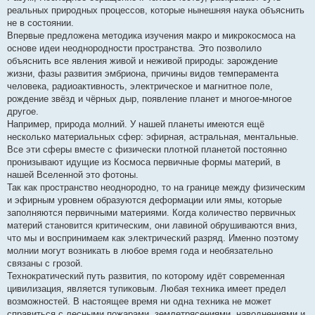
е
реальных природных процессов, которые нынешняя наука объяснить
не в состоянии.
Впервые предложена методика изучения макро и микрокосмоса на
основе идеи неоднородности пространства. Это позволило
объяснить все явления живой и неживой природы: зарождение
жизни, фазы развития эмбриона, причины видов темперамента
человека, радиоактивность, электрическое и магнитное поле,
рождение звёзд и чёрных дыр, появление планет и многое-многое
другое.
Например, природа молний. У нашей планеты имеются ещё
несколько материальных сфер: эфирная, астральная, ментальные.
Все эти сферы вместе с физически плотной планетой постоянно
пронизывают идущие из Космоса первичные формы материй, в
нашей Вселенной это фотоны.
Так как пространство неоднородно, то на границе между физическим
и эфирным уровнем образуются деформации или ямы, которые
заполняются первичными материями. Когда количество первичных
материй становится критическим, они лавиной обрушиваются вниз,
что мы и воспринимаем как электрический разряд. Именно поэтому
молнии могут возникать в любое время года и необязательно
связаны с грозой.
Технократический путь развития, по которому идёт современная
цивилизация, является тупиковым. Любая техника имеет предел
возможностей. В настоящее время ни одна техника не может
справиться с лесными пожарами, землетрясениями, наводнениями и