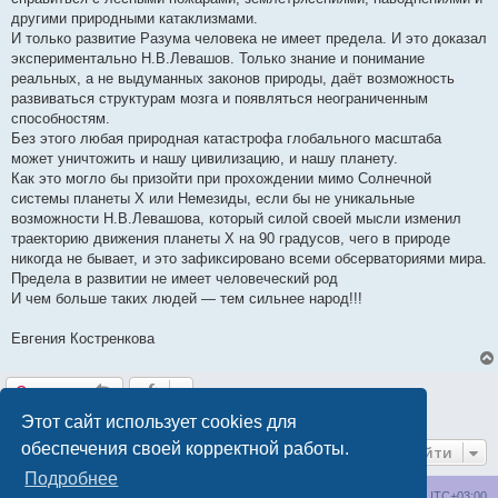
другими природными катаклизмами.
И только развитие Разума человека не имеет предела. И это доказал
экспериментально Н.В.Левашов. Только знание и понимание
реальных, а не выдуманных законов природы, даёт возможность
развиваться структурам мозга и появляться неограниченным
способностям.
Без этого любая природная катастрофа глобального масштаба
может уничтожить и нашу цивилизацию, и нашу планету.
Как это могло бы призойти при прохождении мимо Солнечной
системы планеты Х или Немезиды, если бы не уникальные
возможности Н.В.Левашова, который силой своей мысли изменил
траекторию движения планеты Х на 90 градусов, чего в природе
никогда не бывает, и это зафиксировано всеми обсерваториями мира.
Предела в развитии не имеет человеческий род
И чем больше таких людей — тем сильнее народ!!!
Евгения Костренкова
Ответить
1 сообщение • Страница
1
из
1
Этот сайт использует cookies для
обеспечения своей корректной работы.
Перейти
Подробнее
wakeupnow.info
Список форумов
Часовой пояс:
UTC+03:00