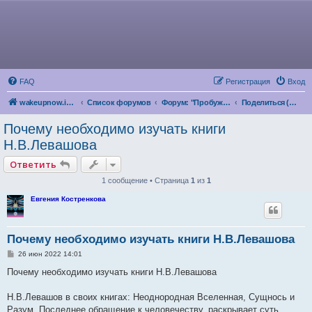
FAQ
Регистрация
Вход
wakeupnow.info
Список форумов
Форум: "Пробуждение Разума"
Поделиться (книги, видео, файлы)
Почему необходимо изучать книги
Н.В.Левашова
Ответить
1 сообщение • Страница
1
из
1
Евгения Костренкова
Почему необходимо изучать книги Н.В.Левашова
С
26 июн 2022 14:01
о
о
Почему необходимо изучать книги Н.В.Левашова
б
щ
е
Н.В.Левашов в своих книгах: Неоднородная Вселенная, Сущнось и
н
Разум, Последнее обращение к человечеству, раскрывает суть
и