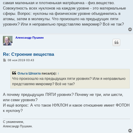
самая маленькая и плотненькая матрёшечка - физ.вещество.
Совокупность всех нуклонов на каждом уровне - это материальные
сферы. Вопрос: нуклоны на физическом уровне объединились в
атомы, затем в молекулы. Что произошло на предыдущих пяти
уровнях? Или я неправильно представляю микромир? Всё не так?
Александр Пушкин
Re: Строение вещества
С
08 ноя 2019 03:43
о
о
б
Ольга Шпахта
писал(а):
↑
щ
е
Что произошло на предыдущих пяти уровнях? Или я неправильно
н
представляю микромир? Всё не так?
и
е
А почему предыдущих ПЯТИ уровнях? Почему не три, или шести,
или семи уровнях?
И ещё вопрос: А что такое НУКЛОН и какое отношение имеет ФОТОН
к нуклону?
С уважением,
Александр Пушкин.