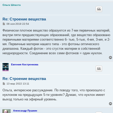
Ольга Шпахта
Re: Строение вещества
С
08 ноя 2019 22:54
о
о
Физически плотное вещество образуется из 7-ми первичных материй,
б
внутри пяти предшествующих образований, где вещество образовано
щ
е
первичными материями соответственно 6- тью, 5-тью, 4-мя, 3-мя, и 2-
н
мя. Первичные материи нашего типа - это фотоны оптического
и
е
диапазона. Каждый фотон - это сгусток материи в собственной
неоднородности. Соединение всех семи фотонов = один нуклон.
Евгения Костренкова
Re: Строение вещества
С
13 мар 2022 13:11
о
о
Ольга, интересное рассуждение. По поводу того, что произошло с
б
нуклоном на предыдущих 5-ти уровнях? Думаю, что нуклон имеет
щ
е
выход только на эфирный уровень.
н
и
е
Александр Пушкин