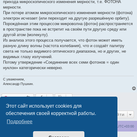
прихода микроскопического изменения мерности, т.е. ФОТОНА
мерности.
При потере атомом микроскопического изменения мерности (фотона)
электрон исчезает (или переходит на другую разрешённую орбиту).
Порождённая этим процессом микроволна (фотон) распространяется
в пространстве пока не встретит на своём пути другую среду или
другой атом (молекулу).
Из анализа этого процесса получается, что фотон может иметь
разную длину волны (частота колебания), что и создаёт палитру
света не только видимого оптического диапазона, но и других, не
видимых глазу излучений.
Потому утверждение «Соединение всех семи фотонов = один
нуклон» категорически неверно.
С уважением,
Александр Пушкин.
Ответить
5 сообщений • Страница
1
из
1
Этот сайт использует cookies для
обеспечения своей корректной работы.
Перейти
Подробнее
wakeupnow.info
Список форумов
Часовой пояс:
UTC+03:00