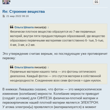
Re: Строение вещества
С
21 мар 2022 06:16
о
о
б
Ольга Шпахта
писал(а):
↑
щ
е
Физически плотное вещество образуется из 7-ми первичных
н
материй, внутри пяти предшествующих образований, где вещество
и
е
образовано первичными материями соответственно 6- тью, 5-тью,
4-мя, 3-мя, и 2-мя.
Это утверждение считаю верным, но последующее уже противоречит
первому:
Ольга Шпахта
писал(а):
↑
Первичные материи нашего типа — это фотоны оптического
диапазона. Каждый фотон — это сгусток материи в собственной
неоднородности. Соединение всех семи фотонов = один нуклон.
В книжках Левашова сказано, что фотон — это микроскопическое
изменение (колебание) мерности. Колебание мерности приводит
(создаёт условия) для СИНТЕЗА физически-плотной материи и
первокирпичиком нашей плотной материи является ЭЛЕКТРОН.
У атома электрон(ы) проявляется (материализуется) в момент