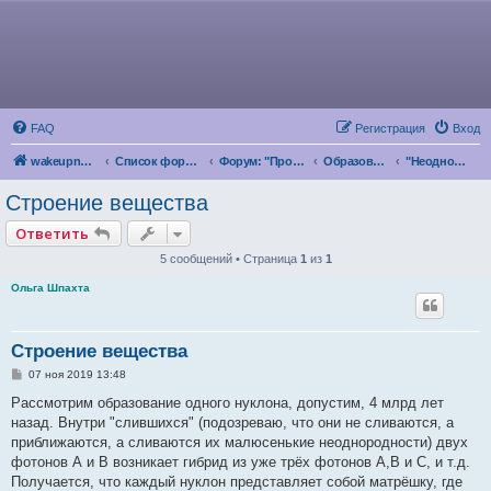
FAQ
Регистрация
Вход
wakeupnow.info
Список форумов
Форум: "Пробуждение Разума"
Образование и Саморазвитие
"Неоднородная Вселенная"
Строение вещества
Ответить
5 сообщений • Страница
1
из
1
Ольга Шпахта
Строение вещества
С
07 ноя 2019 13:48
о
о
Рассмотрим образование одного нуклона, допустим, 4 млрд лет
б
назад. Внутри "слившихся" (подозреваю, что они не сливаются, а
щ
е
приближаются, а сливаются их малюсенькие неоднородности) двух
н
фотонов А и В возникает гибрид из уже трёх фотонов А,В и С, и т.д.
и
е
Получается, что каждый нуклон представляет собой матрёшку, где