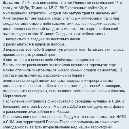
дыхания
. И об этом все молчат,тот же Онищенко помалкивает! Что
толку от МИДа, Таможни, МЧС, ВКС-(потешные войска?), с
милиардными затратами, когда
в открытую травят население
?
Химтрейлы- (от английских слов: сhemical-химический и trail-след)
следы оставляемые в небе самолетами распыляющими аэрозоли
ядов. Конденсационный след от самолета, летящего на большой
высоте,виден около 10 минут.Следы от химтрейлов могут
1 находиться в воздухе по несколько часов
2 расплываться в широкие полосы.
3 покрывать всё небо бледной туманной мглой.На закате эти полосы
принимают ярко-розовый цвет.
4 светяться и в ночном небе./Наблюдал неоднократно/
Во рту после распыления химтрейлов возникает горечь(так еще
можно отличить химтрейлы от инверсионных следов самолетов). В
составе распыляемых аэрозолей-соли бария и
алюминия,стронций,ядовитые газы ,вирусы и микроорганизмы,
сделанные в военных лабораториях с помощью генной инженерии;
агрессивные нановирусы, вызывающие заболевания крови и болезнь
Моргеллонов.
Распыление химтрейлов фиксируется с середины нулевых в США и
большинстве стран Европы. А с лета 2010 и по сей день есть факты
о распылении химтрейлов и в России.
Появились они после разрешения Госдумы транзита самолетов НАТО
и США над территорией России.Такая «небольшая» американская
благодарность за транзит-распыление над нашей территорией