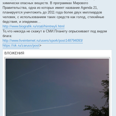
химически опасных веществ. В программах Мирового
Правительства, одна из которых имеет название Agenda 21,
планируется уничтожить до 2011 года более двух миллиардов
человек, с использованием таких средств как голод, стихийные
бедствия, и эпидемии…
http://www.biografik.ru/stati/himtreyli.html
То,что никогда не скажут в СМИ.Планету опрыскивают под видом
блага:
http://www.liveinternet.ru/users/spork/post148794093/
https://ok.ru/zaruss/post
>
ВЛОЖЕНИЯ