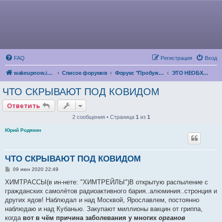
FAQ
Регистрация
Вход
wakeupnow.info
Список форумов
Форум: "Пробуждение Разума"
ЭТО НЕОБХОДИМО ЗНАТЬ ВСЕМ
ЧТО СКРЫВАЮТ ПОД КОВИДОМ
Ответить
2 сообщения • Страница
1
из
1
Юрий Родякин
ЧТО СКРЫВАЮТ ПОД КОВИДОМ
С
09 июн 2020 22:49
о
о
ХИМТРАССЫ(в ин-нете: "ХИМТРЕЙЛЫ")В открытую распыление с
б
гражданских самолётов радиоактивного бария..алюминия..стронция и
щ
е
других ядов! Наблюдал и над Москвой, Ярославлем, постоянно
н
наблюдаю и над Кубанью. Закупают миллионы вакцин от гриппа,
и
е
когда
вот в чём причина заболевания у многих
органов