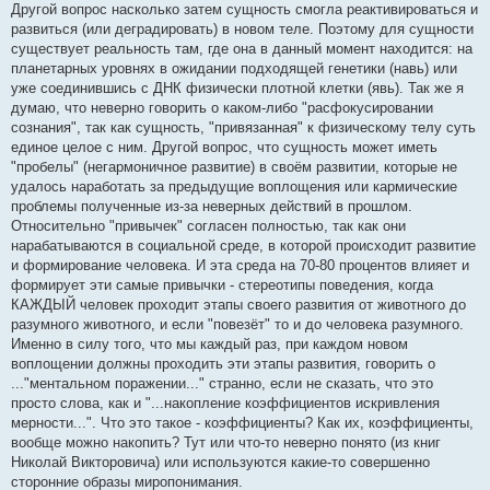
е
Другой вопрос насколько затем сущность смогла реактивироваться и
развиться (или деградировать) в новом теле. Поэтому для сущности
существует реальность там, где она в данный момент находится: на
планетарных уровнях в ожидании подходящей генетики (навь) или
уже соединившись с ДНК физически плотной клетки (явь). Так же я
думаю, что неверно говорить о каком-либо "расфокусировании
сознания", так как сущность, "привязанная" к физическому телу суть
единое целое с ним. Другой вопрос, что сущность может иметь
"пробелы" (негармоничное развитие) в своём развитии, которые не
удалось наработать за предыдущие воплощения или кармические
проблемы полученные из-за неверных действий в прошлом.
Относительно "привычек" согласен полностью, так как они
нарабатываются в социальной среде, в которой происходит развитие
и формирование человека. И эта среда на 70-80 процентов влияет и
формирует эти самые привычки - стереотипы поведения, когда
КАЖДЫЙ человек проходит этапы своего развития от животного до
разумного животного, и если "повезёт" то и до человека разумного.
Именно в силу того, что мы каждый раз, при каждом новом
воплощении должны проходить эти этапы развития, говорить о
..."ментальном поражении..." странно, если не сказать, что это
просто слова, как и "...накопление коэффициентов искривления
мерности...". Что это такое - коэффициенты? Как их, коэффициенты,
вообще можно накопить? Тут или что-то неверно понято (из книг
Николай Викторовича) или используются какие-то совершенно
сторонние образы миропонимания.