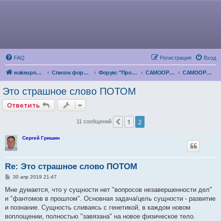
FAQ
Регистрация
Вход
wakeupnow.info
Список форумов
Форум: "Пробуждение Разума"
САМООРГАНИЗАЦИЯ
САМООРГАНИЗАЦИЯ ЛИЧНОСТИ
Это страшное слово ПОТОМ
Ответить
1
2
Пред.
11 сообщений
Сергей Гришин
Re: Это страшное слово ПОТОМ
С
30 апр 2019 21:47
о
о
Мне думается, что у сущности нет "вопросов незавершенности дел"
б
и "фантомов в прошлом". Основная задача/цель сущности - развитие
щ
е
и познание. Сущность сливаясь с генетикой, в каждом новом
н
воплощении, полностью "завязана" на новое физическое тело.
и