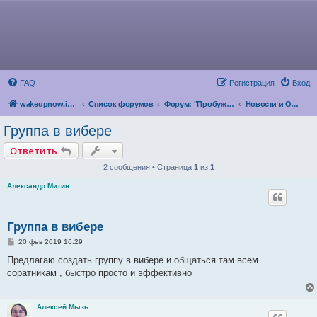
FAQ
Регистрация
Вход
wakeupnow.info
Список форумов
Форум: "Пробуждение Разума"
Новости и Объявления
Группа в вибере
Ответить
2 сообщения • Страница
1
из
1
Александр Митин
Группа в вибере
С
20 фев 2019 16:29
о
о
Предлагаю создать группу в вибере и общаться там всем
б
соратникам , быстро просто и эффективно
щ
е
н
и
Алексей Мызь
е