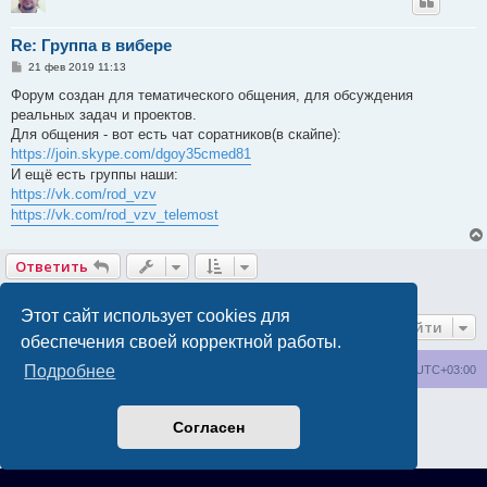
Re: Группа в вибере
С
21 фев 2019 11:13
о
о
Форум создан для тематического общения, для обсуждения
б
реальных задач и проектов.
щ
е
Для общения - вот есть чат соратников(в скайпе):
н
https://join.skype.com/dgoy35cmed81
и
е
И ещё есть группы наши:
https://vk.com/rod_vzv
https://vk.com/rod_vzv_telemost
Ответить
2 сообщения • Страница
1
из
1
Этот сайт использует cookies для
Перейти
обеспечения своей корректной работы.
Подробнее
wakeupnow.info
Список форумов
Часовой пояс:
UTC+03:00
Создано на основе
phpBB
® Forum Software © phpBB Limited
Согласен
Русская поддержка phpBB
Конфиденциальность
|
Правила