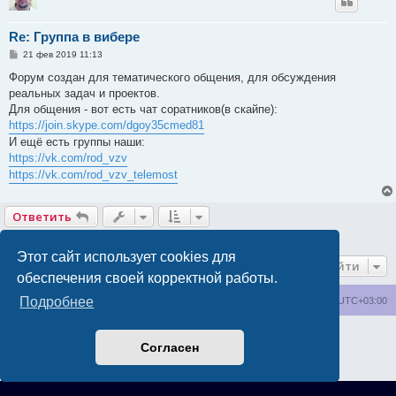
Re: Группа в вибере
С
21 фев 2019 11:13
о
о
Форум создан для тематического общения, для обсуждения
б
реальных задач и проектов.
щ
е
Для общения - вот есть чат соратников(в скайпе):
н
https://join.skype.com/dgoy35cmed81
и
е
И ещё есть группы наши:
https://vk.com/rod_vzv
https://vk.com/rod_vzv_telemost
Ответить
2 сообщения • Страница
1
из
1
Этот сайт использует cookies для
Перейти
обеспечения своей корректной работы.
Подробнее
wakeupnow.info
Список форумов
Часовой пояс:
UTC+03:00
Создано на основе
phpBB
® Forum Software © phpBB Limited
Согласен
Русская поддержка phpBB
Конфиденциальность
|
Правила