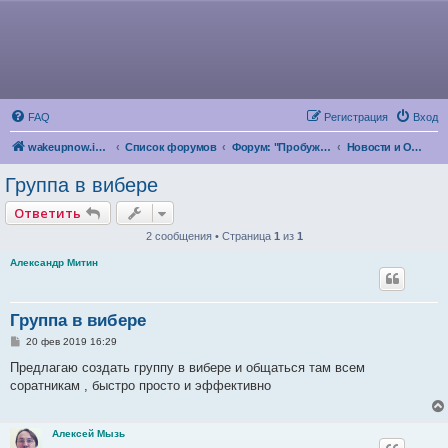
FAQ
Регистрация
Вход
wakeupnow.info
Список форумов
Форум: "Пробуждение Разума"
Новости и Объявления
Группа в вибере
Ответить
2 сообщения • Страница
1
из
1
Александр Митин
Группа в вибере
С
20 фев 2019 16:29
о
о
Предлагаю создать группу в вибере и общаться там всем
б
соратникам , быстро просто и эффективно
щ
е
н
и
Алексей Мызь
е