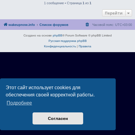
1 сообщение • Страница
1
из
1
Перейти
wakeupnow.info
Список форумов
Часовой пояс:
UTC+03:00
Создано на основе
phpBB
® Forum Software © phpBB Limited
Русская поддержка phpBB
Конфиденциальность
|
Правила
Этот сайт использует cookies для
обеспечения своей корректной работы.
Подробнее
Согласен