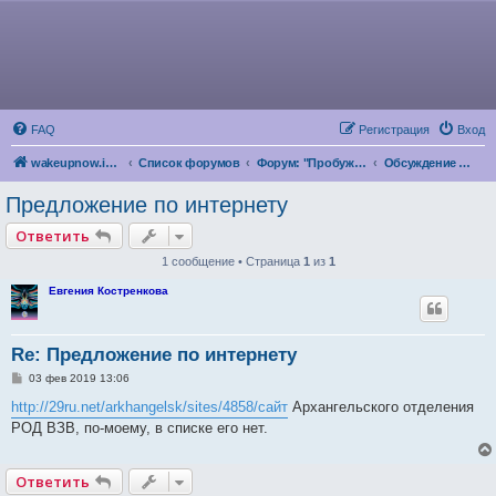
FAQ
Регистрация
Вход
wakeupnow.info
Список форумов
Форум: "Пробуждение Разума"
Обсуждение предложений
Предложение по интернету
Ответить
1 сообщение • Страница
1
из
1
Евгения Костренкова
Re: Предложение по интернету
С
03 фев 2019 13:06
о
о
http://29ru.net/arkhangelsk/sites/4858/сайт
Архангельского отделения
б
РОД ВЗВ, по-моему, в списке его нет.
щ
е
н
и
Ответить
е