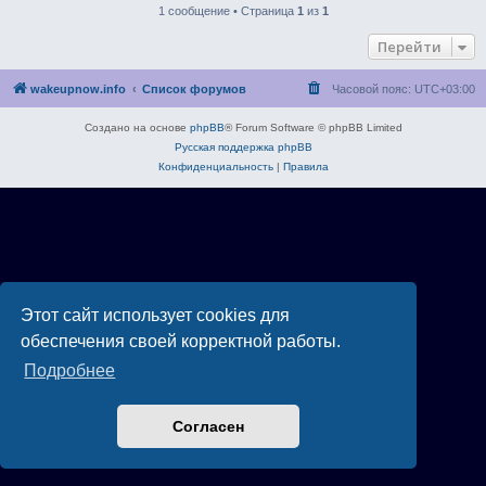
1 сообщение • Страница
1
из
1
Перейти
wakeupnow.info
Список форумов
Часовой пояс:
UTC+03:00
Создано на основе
phpBB
® Forum Software © phpBB Limited
Русская поддержка phpBB
Конфиденциальность
|
Правила
Этот сайт использует cookies для
обеспечения своей корректной работы.
Подробнее
Согласен