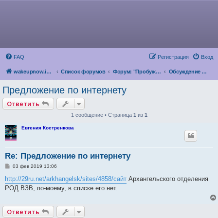
FAQ
Регистрация
Вход
wakeupnow.info
Список форумов
Форум: "Пробуждение Разума"
Обсуждение предложений
Предложение по интернету
Ответить
1 сообщение • Страница
1
из
1
Евгения Костренкова
Re: Предложение по интернету
С
03 фев 2019 13:06
о
о
http://29ru.net/arkhangelsk/sites/4858/сайт
Архангельского отделения
б
РОД ВЗВ, по-моему, в списке его нет.
щ
е
н
и
Ответить
е