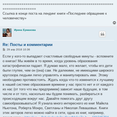
=====================================================
================
Ссылка в конце поста на лендинг книги «Последнее обращение к
человечеству»
Ирина Ермакова
Re: Посты и комментарии
С
29 апр 2016 10:36
о
о
Если у кого-то выпадают счастливые свободные минуты - вспомните
б
о книгах! Мы живём в то время, когда уровень образования
щ
е
катастрофически падает. Я думаю мало, кто желает, чтобы его дети
н
были глупее, чем он (она) сам. Не далекими, не имеющими широкого
и
е
кругозора людьми легко управлять и манипулировать ими. Этому
необходимо противостоять. Ждать когда что-то изменится к лучшему
в нашей системе образования времени у нас просто нет и от каждого
из нас (от того что мы предпримем) зависит наше будущее, в том
числе и от того, насколько мы будем понимать, разбираться в
происходящем вокруг нас. Давайте помогать друг другу
самообразовываться! Я узнала много интересного из книг Майкла
Ньютона, Роберта Монро, Светланы и Николая Левашовых. Книги
этих авторов легко можно найти в сети, одна из книг, например,