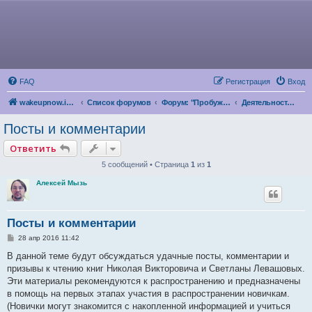
FAQ
Регистрация
Вход
wakeupnow.info
Список форумов
Форум: "Пробуждение Разума"
Деятельность по продвижению и развитию парадигмы Левашова
Посты и комментарии
Ответить
5 сообщений • Страница
1
из
1
Алексей Мызь
Посты и комментарии
С
28 апр 2016 11:42
о
о
В данной теме будут обсуждаться удачные посты, комментарии и
б
призывы к чтению книг Николая Викторовича и Светланы Левашовых.
щ
е
Эти материалы рекомендуются к распространению и предназначены
н
в помощь на первых этапах участия в распространении новичкам.
и
е
(Новички могут знакомится с накопленной информацией и учиться