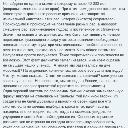
Не найдено не одного скелета которому старше 40 000 лет
(поправьте меня если я не прав). При этом, чем древнее останки, тем
более ярче выраженные расовые признаки, что говорит об
изначальной «чистоте» этих рас, которая (чистота) сохранялась.
Происходило и происходит не появление разных рас, а наоборот
смешение рас, возникновение подрас и постепенное их сближение.
Значит, на основе этих данных должно быть, как минимум, четыре
переходных гуманоидного вида у которых возникли необходимые
положительные мутации, при чем одинаковые, пройти синхронно на
всех континентах, поскольку у нас может быть общее потомство.
Несуразица просто получается. Такое теоретически и практически не
возможно. Этот факт деликатно замалчивается, и не коем образом
не смущает наших ученых... А может мы развивались на дне
морском))? На отдельных континентах, которые все ушли под воду?
Что тут можно сказать.. Стоит ли вылезать с критикой? коли ученые
знают лучше нас. Но позвольте, мы же ведь в России, на нас это
правило не распространяется! (простите за нескромность)
Один хороший учитель по проблемам физики сказал замечательную
фразу: никогда не становись на "рельсы" той или иной теории. Их
создатели не были дураками и выжали из своей идеи все что
смогли, если не хочешь подбирать крохи от их идей - всегда
находись вне их теории, только тогда ты сможешь увидеть их
упущения и может быть пойти дальше их. Основным тормозом
развития как не странно на сегодня оказалась наукообразность,
узкая специализация, зашоренность взглядов и двоичная логика (да -