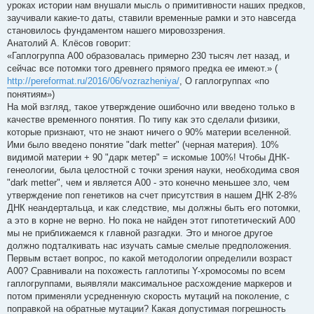
уроках истории нам внушали мысль о примитивности наших предков,
заучивали какие-то даты, ставили временные рамки и это навсегда
становилось фундаментом нашего мировоззрения.
Анатолий А. Клёсов говорит:
«Гаплогруппа А00 образовалась примерно 230 тысяч лет назад, и
сейчас все потомки того древнего прямого предка ее имеют.» (
http://pereformat.ru/2016/06/vozrazheniya/
, О гаплогруппах «по
понятиям»)
На мой взгляд, такое утверждение ошибочно или введено только в
качестве временного понятия. По типу как это сделали физики,
которые признают, что не знают ничего о 90% материи вселенной.
Ими было введено понятие "dark metter" (черная материя). 10%
видимой материи + 90 "дарк метер" = искомые 100%! Чтобы ДНК-
генеологии, была целостной с точки зрения науки, необходима своя
"dark metter", чем и является А00 - это конечно меньшее зло, чем
утверждение поп генетиков на счет присутствия в нашем ДНК 2-8%
ДНК неандертальца, и как следствие, мы должны быть его потомки,
а это в корне не верно. Но пока не найден этот гипотетический А00
мы не приближаемся к главной разгадки. Это и многое другое
должно подталкивать нас изучать самые смелые предположения.
Первым встает вопрос, по какой методологии определили возраст
А00? Сравнивали на похожесть гаплотипы Y-хромосомы по всем
гаплогруппами, выявляли максимальное расхождение маркеров и
потом применяли усредненную скорость мутаций на поколение, с
поправкой на обратные мутации? Какая допустимая погрешность