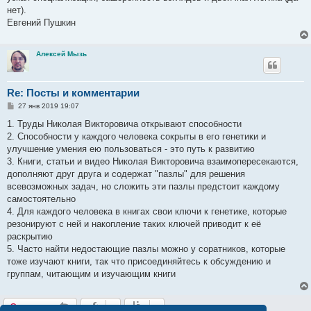
нет).
Евгений Пушкин
Алексей Мызь
Re: Посты и комментарии
С
27 янв 2019 19:07
о
о
1. Труды Николая Викторовича открывают способности
б
2. Способности у каждого человека сокрыты в его генетики и
щ
е
улучшение умения ею пользоваться - это путь к развитию
н
3. Книги, статьи и видео Николая Викторовича взаимопересекаются,
и
е
дополняют друг друга и содержат "пазлы" для решения
всевозможных задач, но сложить эти пазлы предстоит каждому
самостоятельно
4. Для каждого человека в книгах свои ключи к генетике, которые
резонируют с ней и накопление таких ключей приводит к её
раскрытию
5. Часто найти недостающие пазлы можно у соратников, которые
тоже изучают книги, так что присоединяйтесь к обсуждению и
группам, читающим и изучающим книги
Ответить