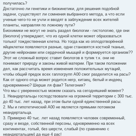
получилась?
Достаточно ли генетики и биокинетики, для решения подобной
задачи, существуют ли сомнения выбранного метода, а что если
ученые чего-то не учли и вводят в заблуждение всех жителей
планеты, направляя по ложному пути?
Биохимики не могут не знать раздел биологии - гистологию, где они
(биологи) утверждают, что из одной клетки может образоваться
только! тождественная клетка. Но тогда как из оплодотворённой
яйцеклетки появляются разные, одни становятся костной тканью,
другие нейронами или сердечной мышцей и формируется организм??
Этот не сложный вопрос ставит биологов в тупик т.к. они не
понимают природу и законы живой материи. При таком положении
дел, как рассчитать время изменения положительных мутаций,
чтобы общий предок всех гаплогрупп А00 смог разделится на расы?
Как от одного отца может родится негр, китаец, белый и индеец
одновременно? Шерше ля фам? Телегония?
Что мы с уверенностью можем сказать на сегодняшний момент?
1. Неандертальцы господствовали на огромной территории с 300 тыс.
до 40 тыс. лет назад, при этом были одной единственной расы.
2. Мы и гипотетический А00 не является прямыми потомком
неандертальца.
3. Примерно 40 тыс. лет назад появляется человек современный,
сразу и везде, собственной персоны, одновременно на всех
континентах, голый, без шерсти, слабый (по сравнению с
неандертальцем) да еще 4 рас!