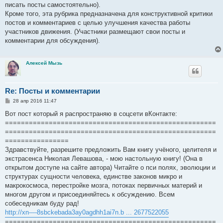
писать посты самостоятельно).
Кроме того, эта рубрика предназначена для конструктивной критики
постов и комментариев с целью улучшения качества работы
участников движения. (Участники размещают свои посты и
комментарии для обсуждения).
Алексей Мызь
Re: Посты и комментарии
С
28 апр 2016 11:47
о
о
Вот пост который я распространяю в соцсети вКонтакте:
б
=====================================================
щ
е
=====================================================
н
================
и
е
Здравствуйте, разрешите предложить Вам книгу учёного, целителя и
экстрасенса Николая Левашова, - мою настольную книгу! (Она в
открытом доступе на сайте автора) Читайте о пси полях, эволюции и
структурах сущности человека, единстве законов микро и
макрокосмоса, перестройке мозга, потоках первичных материй и
многом другом и присоединяйтесь к обсуждению. Всем
собеседникам буду рад!
http://xn----8sbckebada3ay0agdhh1ai7n.b ... 2677522055
=====================================================