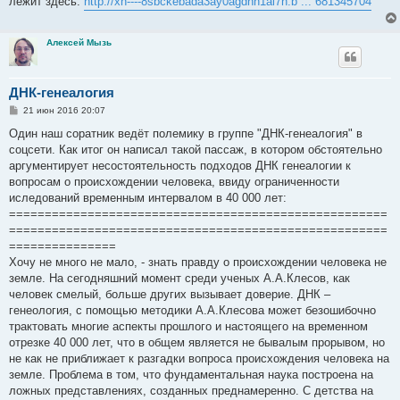
лежит здесь:
http://xn----8sbckebada3ay0agdhh1ai7n.b ... 681345704
Алексей Мызь
ДНК-генеалогия
С
21 июн 2016 20:07
о
о
Один наш соратник ведёт полемику в группе "ДНК-генеалогия" в
б
соцсети. Как итог он написал такой пассаж, в котором обстоятельно
щ
е
аргументирует несостоятельность подходов ДНК генеалогии к
н
вопросам о происхождении человека, ввиду ограниченности
и
е
иследований временным интервалом в 40 000 лет:
=====================================================
=====================================================
===============
Хочу не много не мало, - знать правду о происхождении человека не
земле. На сегодняшний момент среди ученых А.А.Клесов, как
человек смелый, больше других вызывает доверие. ДНК –
генеология, с помощью методики А.А.Клесова может безошибочно
трактовать многие аспекты прошлого и настоящего на временном
отрезке 40 000 лет, что в общем является не бывалым прорывом, но
не как не приближает к разгадки вопроса происхождения человека на
земле. Проблема в том, что фундаментальная наука построена на
ложных представлениях, созданных преднамеренно. С детства на