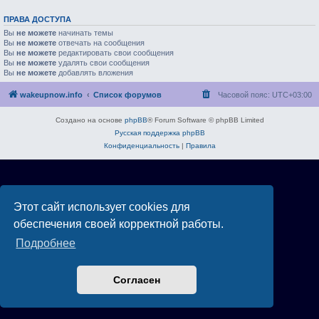
ПРАВА ДОСТУПА
Вы
не можете
начинать темы
Вы
не можете
отвечать на сообщения
Вы
не можете
редактировать свои сообщения
Вы
не можете
удалять свои сообщения
Вы
не можете
добавлять вложения
wakeupnow.info
Список форумов
Часовой пояс:
UTC+03:00
Создано на основе
phpBB
® Forum Software © phpBB Limited
Русская поддержка phpBB
Конфиденциальность
|
Правила
Этот сайт использует cookies для
обеспечения своей корректной работы.
Подробнее
Согласен