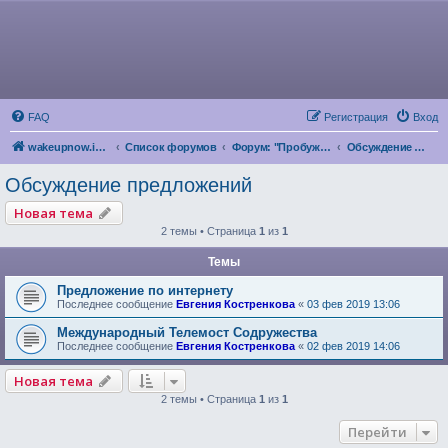
FAQ
Регистрация
Вход
wakeupnow.info
Список форумов
Форум: "Пробуждение Разума"
Обсуждение предложений
Обсуждение предложений
Новая тема
2 темы • Страница
1
из
1
Темы
Предложение по интернету
Последнее сообщение
Евгения Костренкова
«
03 фев 2019 13:06
Международный Телемост Содружества
Последнее сообщение
Евгения Костренкова
«
02 фев 2019 14:06
Новая тема
2 темы • Страница
1
из
1
Перейти