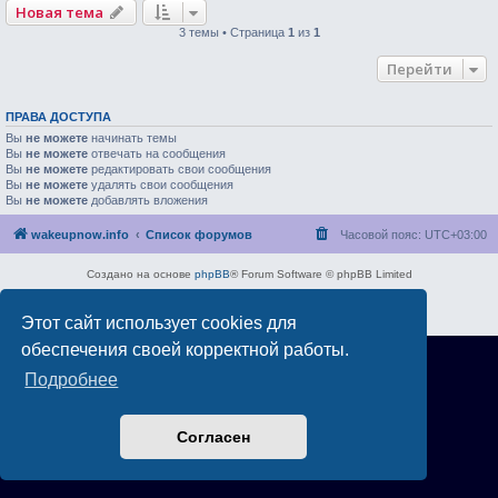
Новая тема
3 темы • Страница
1
из
1
Перейти
ПРАВА ДОСТУПА
Вы
не можете
начинать темы
Вы
не можете
отвечать на сообщения
Вы
не можете
редактировать свои сообщения
Вы
не можете
удалять свои сообщения
Вы
не можете
добавлять вложения
wakeupnow.info
Список форумов
Часовой пояс:
UTC+03:00
Создано на основе
phpBB
® Forum Software © phpBB Limited
Русская поддержка phpBB
Конфиденциальность
|
Правила
Этот сайт использует cookies для
обеспечения своей корректной работы.
Подробнее
Согласен