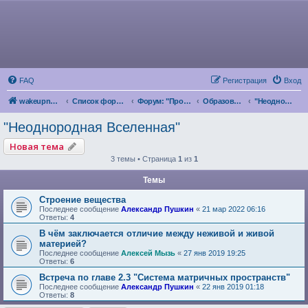
FAQ
Регистрация
Вход
wakeupnow.info
Список форумов
Форум: "Пробуждение Разума"
Образование и Саморазвитие
"Неоднородная Вселенная"
"Неоднородная Вселенная"
Новая тема
3 темы • Страница
1
из
1
Темы
Строение вещества
Последнее сообщение
Александр Пушкин
«
21 мар 2022 06:16
Ответы:
4
В чём заключается отличие между неживой и живой
материей?
Последнее сообщение
Алексей Мызь
«
27 янв 2019 19:25
Ответы:
6
Встреча по главе 2.3 "Система матричных пространств"
Последнее сообщение
Александр Пушкин
«
22 янв 2019 01:18
Ответы:
8