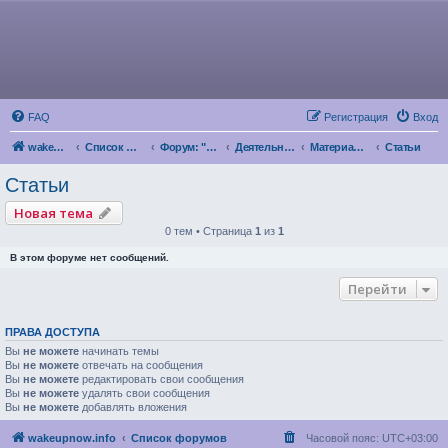
FAQ
Регистрация
Вход
wakeupnow.info
Список форумов
Форум: "Пробуждение Разума"
Деятельность по продвижению и развитию парадигмы Левашова
Материалы для распространения
Статьи
Статьи
Новая тема
0 тем • Страница
1
из
1
В этом форуме нет сообщений.
Перейти
ПРАВА ДОСТУПА
Вы
не можете
начинать темы
Вы
не можете
отвечать на сообщения
Вы
не можете
редактировать свои сообщения
Вы
не можете
удалять свои сообщения
Вы
не можете
добавлять вложения
wakeupnow.info
Список форумов
Часовой пояс:
UTC+03:00