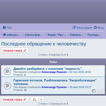
FAQ
Регистрация
Вход
wakeupnow.info
Список форумов
Форум: "Пробуждение Разума"
Образование и Саморазвитие
Последнее обращение к человечеству
Последнее обращение к человечеству
Новая тема
2 темы • Страница
1
из
1
Темы
Давайте разберёмся с понятием "мерность".
Последнее сообщение
Александр Пушкин
«
02 сен 2018 18:02
Ответы:
4
Гармония потоков. Разблокировка "биороботизации"
человека.
Последнее сообщение
Александр Пушкин
«
25 июл 2018 15:27
Ответы:
11
1
2
Новая тема
2 темы • Страница
1
из
1