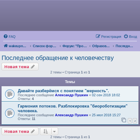
FAQ
Регистрация
Вход
wakeupnow.info
Список форумов
Форум: "Пробуждение Разума"
Образование и Саморазвитие
Последнее обращение к человечеству
Последнее обращение к человечеству
Новая тема
2 темы • Страница
1
из
1
Темы
Давайте разберёмся с понятием "мерность".
Последнее сообщение
Александр Пушкин
«
02 сен 2018 18:02
Ответы:
4
Гармония потоков. Разблокировка "биороботизации"
человека.
Последнее сообщение
Александр Пушкин
«
25 июл 2018 15:27
Ответы:
11
1
2
Новая тема
2 темы • Страница
1
из
1