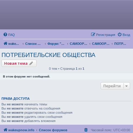
FAQ
Регистрация
Вход
wakeupnow.info
Список форумов
Форум: "Пробуждение Разума"
САМООРГАНИЗАЦИЯ
САМООРГАНИЗАЦИЯ НАРОДА
ПОТРЕБИТЕЛЬСКИЕ ОБЩЕСТВА
ПОТРЕБИТЕЛЬСКИЕ ОБЩЕСТВА
Новая тема
0 тем • Страница
1
из
1
В этом форуме нет сообщений.
Перейти
ПРАВА ДОСТУПА
Вы
не можете
начинать темы
Вы
не можете
отвечать на сообщения
Вы
не можете
редактировать свои сообщения
Вы
не можете
удалять свои сообщения
Вы
не можете
добавлять вложения
wakeupnow.info
Список форумов
Часовой пояс:
UTC+03:00