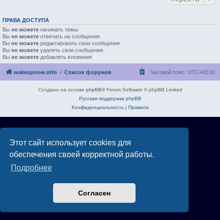
ПРАВА ДОСТУПА
Вы
не можете
начинать темы
Вы
не можете
отвечать на сообщения
Вы
не можете
редактировать свои сообщения
Вы
не можете
удалять свои сообщения
Вы
не можете
добавлять вложения
wakeupnow.info
Список форумов
Часовой пояс:
UTC+03:00
Создано на основе
phpBB
® Forum Software © phpBB Limited
Русская поддержка phpBB
Конфиденциальность
|
Правила
Этот сайт использует cookies для
обеспечения своей корректной работы.
Подробнее
Согласен