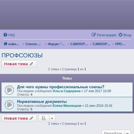
FAQ
Регистрация
Вход
wakeupnow.info
Список форумов
Форум: "Пробуждение Разума"
САМООРГАНИЗАЦИЯ
САМООРГАНИЗАЦИЯ НАРОДА
ПРОФСОЮЗЫ
ПРОФСОЮЗЫ
Новая тема
2 темы • Страница
1
из
1
Темы
Для чего нужны профессиональные союзы?
Последнее сообщение
Ольга Сидорина
«
17 янв 2017 10:08
Ответы:
4
Нормативные документы
Последнее сообщение
Елена Махницкая
«
21 июн 2016 15:41
Ответы:
5
Новая тема
2 темы • Страница
1
из
1
Перейти