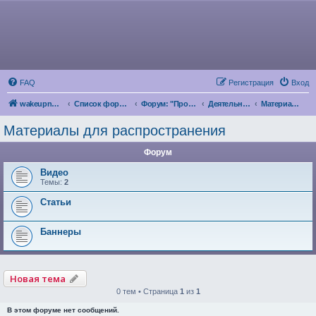
FAQ
Регистрация
Вход
wakeupnow.info
Список форумов
Форум: "Пробуждение Разума"
Деятельность по продвижению и развитию парадигмы Левашова
Материалы для распространения
Материалы для распространения
Форум
Видео
Темы:
2
Статьи
Баннеры
Новая тема
0 тем • Страница
1
из
1
В этом форуме нет сообщений.