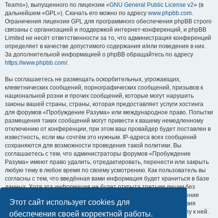
Teams»), выпущенного по лицензии «
GNU General Public License v2
» (в
дальнейшем «GPL»). Скачать его можно по адресу
www.phpbb.com
.
Ограничения лицензии GPL для программного обеспечения phpBB строго
связаны с организацией и поддержкой интернет-конференций, и phpBB
Limited не несёт ответственности за то, что администрация конференций
определяет в качестве допустимого содержания и/или поведения в них.
За дополнительной информацией о phpBB обращайтесь по адресу
https://www.phpbb.com/
.
Вы соглашаетесь не размещать оскорбительных, угрожающих,
клеветнических сообщений, порнографических сообщений, призывов к
национальной розни и прочих сообщений, которые могут нарушить
законы вашей страны, страны, которая предоставляет услуги хостинга
для форумов «Пробуждение Разума» или международное право. Попытки
размещения таких сообщений могут привести к вашему немедленному
отключению от конференции, при этом ваш провайдер будет поставлен в
известность, если мы сочтём это нужным. IP-адреса всех сообщений
сохраняются для возможности проведения такой политики. Вы
соглашаетесь с тем, что администраторы форумов «Пробуждение
Разума» имеют право удалить, отредактировать, перенести или закрыть
любую тему в любое время по своему усмотрению. Как пользователь вы
согласны с тем, что введённая вами информация будет храниться в базе
данных. Хотя эта информация не будет открыта третьим лицам без
вашего разрешения, ни администрация конференции «Пробуждение
Этот сайт использует cookies для
Разума», ни phpBB Limited не может быть ответственна за действия
хакеров, которые могут привести к несанкционированному доступу к ней.
обеспечения своей корректной работы.