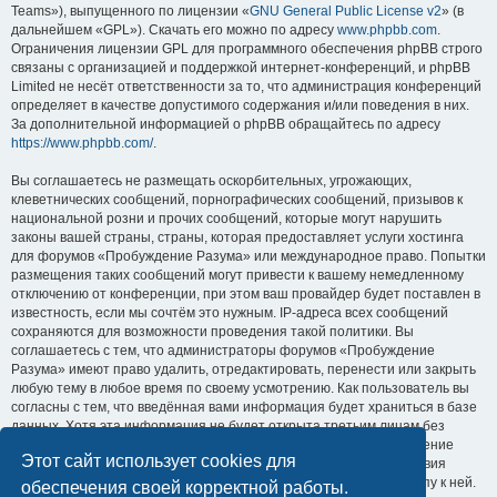
Teams»), выпущенного по лицензии «
GNU General Public License v2
» (в
дальнейшем «GPL»). Скачать его можно по адресу
www.phpbb.com
.
Ограничения лицензии GPL для программного обеспечения phpBB строго
связаны с организацией и поддержкой интернет-конференций, и phpBB
Limited не несёт ответственности за то, что администрация конференций
определяет в качестве допустимого содержания и/или поведения в них.
За дополнительной информацией о phpBB обращайтесь по адресу
https://www.phpbb.com/
.
Вы соглашаетесь не размещать оскорбительных, угрожающих,
клеветнических сообщений, порнографических сообщений, призывов к
национальной розни и прочих сообщений, которые могут нарушить
законы вашей страны, страны, которая предоставляет услуги хостинга
для форумов «Пробуждение Разума» или международное право. Попытки
размещения таких сообщений могут привести к вашему немедленному
отключению от конференции, при этом ваш провайдер будет поставлен в
известность, если мы сочтём это нужным. IP-адреса всех сообщений
сохраняются для возможности проведения такой политики. Вы
соглашаетесь с тем, что администраторы форумов «Пробуждение
Разума» имеют право удалить, отредактировать, перенести или закрыть
любую тему в любое время по своему усмотрению. Как пользователь вы
согласны с тем, что введённая вами информация будет храниться в базе
данных. Хотя эта информация не будет открыта третьим лицам без
вашего разрешения, ни администрация конференции «Пробуждение
Этот сайт использует cookies для
Разума», ни phpBB Limited не может быть ответственна за действия
хакеров, которые могут привести к несанкционированному доступу к ней.
обеспечения своей корректной работы.