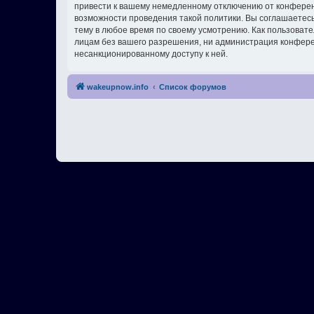
привести к вашему немедленному отключению от конференц
возможности проведения такой политики. Вы соглашаетес
тему в любое время по своему усмотрению. Как пользовате
лицам без вашего разрешения, ни администрация конферен
несанкционированному доступу к ней.
wakeupnow.info
Список форумов