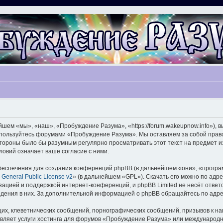
ем «мы», «наш», «Пробуждение Разума», «https://forum.wakeupnow.info»), 
не пользуйтесь форумами «Пробуждение Разума». Мы оставляем за собой прав
 стороны было бы разумным регулярно просматривать этот текст на предмет 
овий означает ваше согласие с ними.
еспечения для создания конференций phpBB (в дальнейшем «они», «програ
General Public License v2
» (в дальнейшем «GPL»). Скачать его можно по адр
зацией и поддержкой интернет-конференций, и phpBB Limited не несёт ответ
ведения в них. За дополнительной информацией о phpBB обращайтесь по адр
их, клеветнических сообщений, порнографических сообщений, призывов к на
авляет услуги хостинга для форумов «Пробуждение Разума» или международ