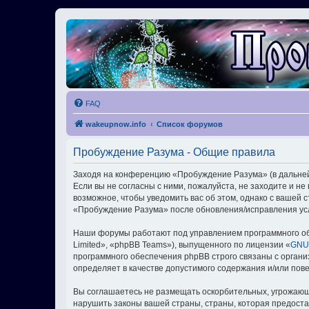
FAQ
wakeupnow.info
Список форумов
Пробуждение Разума - Общие правила
Заходя на конференцию «Пробуждение Разума» (в дальнейш
Если вы не согласны с ними, пожалуйста, не заходите и 
возможное, чтобы уведомить вас об этом, однако с вашей
«Пробуждение Разума» после обновления/исправления усл
Наши форумы работают под управлением программного об
Limited», «phpBB Teams»), выпущенного по лицензии «
GNU 
программного обеспечения phpBB строго связаны с органи
определяет в качестве допустимого содержания и/или по
Вы соглашаетесь не размещать оскорбительных, угрожающ
нарушить законы вашей страны, страны, которая предост