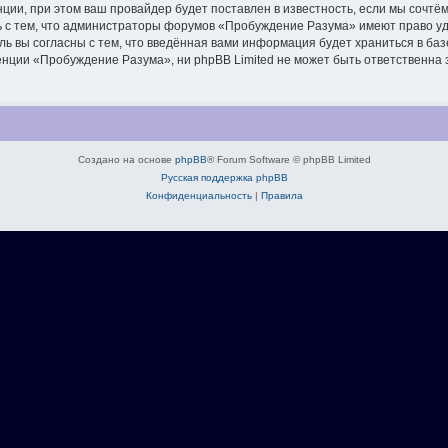
ии, при этом ваш провайдер будет поставлен в известность, если мы сочтём
ь с тем, что администраторы форумов «Пробуждение Разума» имеют право уд
ль вы согласны с тем, что введённая вами информация будет храниться в ба
ции «Пробуждение Разума», ни phpBB Limited не может быть ответственна за
Создано на основе
phpBB
® Forum Software © phpBB Limited
Русская поддержка phpBB
Конфиденциальность
|
Правила