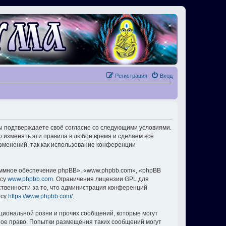
Регистрация
Вход
вы подтверждаете своё согласие со следующими условиями.
о изменять эти правила в любое время и сделаем всё
изменений, так как использование конференции
ммное обеспечение phpBB», «www.phpbb.com», «phpBB
есу
www.phpbb.com
. Ограничения лицензии GPL для
ственности за то, что администрация конференций
есу
https://www.phpbb.com/
.
циональной розни и прочих сообщений, которые могут
ное право. Попытки размещения таких сообщений могут