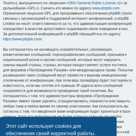
Teams»), выпущенного по лицензии «
GNU General Public License v2
» (в
дальнейшем «GPL»). Скачать его можно по адресу
www.phpbb.com
.
Ограничения лицензии GPL для программного обеспечения phpBB строго
связаны с организацией и поддержкой интернет-конференций, и phpBB
Limited не несёт ответственности за то, что администрация конференций
определяет в качестве допустимого содержания и/или поведения в них.
За дополнительной информацией о phpBB обращайтесь по адресу
https://www.phpbb.com/
.
Вы соглашаетесь не размещать оскорбительных, угрожающих,
клеветнических сообщений, порнографических сообщений, призывов к
национальной розни и прочих сообщений, которые могут нарушить
законы вашей страны, страны, которая предоставляет услуги хостинга
для форумов «Пробуждение Разума» или международное право. Попытки
размещения таких сообщений могут привести к вашему немедленному
отключению от конференции, при этом ваш провайдер будет поставлен в
известность, если мы сочтём это нужным. IP-адреса всех сообщений
сохраняются для возможности проведения такой политики. Вы
соглашаетесь с тем, что администраторы форумов «Пробуждение
Разума» имеют право удалить, отредактировать, перенести или закрыть
любую тему в любое время по своему усмотрению. Как пользователь вы
согласны с тем, что введённая вами информация будет храниться в базе
данных. Хотя эта информация не будет открыта третьим лицам без
вашего разрешения, ни администрация конференции «Пробуждение
Этот сайт использует cookies для
Разума», ни phpBB Limited не может быть ответственна за действия
хакеров, которые могут привести к несанкционированному доступу к ней.
обеспечения своей корректной работы.