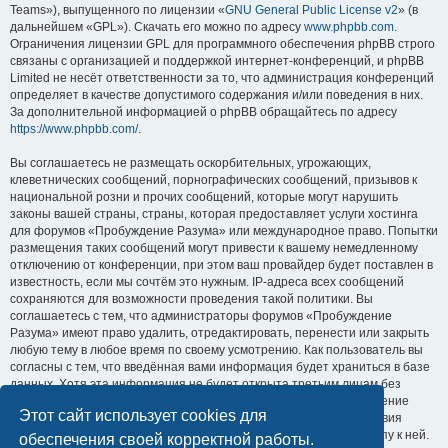
Teams»), выпущенного по лицензии «
GNU General Public License v2
» (в
дальнейшем «GPL»). Скачать его можно по адресу
www.phpbb.com
.
Ограничения лицензии GPL для программного обеспечения phpBB строго
связаны с организацией и поддержкой интернет-конференций, и phpBB
Limited не несёт ответственности за то, что администрация конференций
определяет в качестве допустимого содержания и/или поведения в них.
За дополнительной информацией о phpBB обращайтесь по адресу
https://www.phpbb.com/
.
Вы соглашаетесь не размещать оскорбительных, угрожающих,
клеветнических сообщений, порнографических сообщений, призывов к
национальной розни и прочих сообщений, которые могут нарушить
законы вашей страны, страны, которая предоставляет услуги хостинга
для форумов «Пробуждение Разума» или международное право. Попытки
размещения таких сообщений могут привести к вашему немедленному
отключению от конференции, при этом ваш провайдер будет поставлен в
известность, если мы сочтём это нужным. IP-адреса всех сообщений
сохраняются для возможности проведения такой политики. Вы
соглашаетесь с тем, что администраторы форумов «Пробуждение
Разума» имеют право удалить, отредактировать, перенести или закрыть
любую тему в любое время по своему усмотрению. Как пользователь вы
согласны с тем, что введённая вами информация будет храниться в базе
данных. Хотя эта информация не будет открыта третьим лицам без
вашего разрешения, ни администрация конференции «Пробуждение
Этот сайт использует cookies для
Разума», ни phpBB Limited не может быть ответственна за действия
хакеров, которые могут привести к несанкционированному доступу к ней.
обеспечения своей корректной работы.