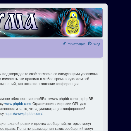
Регистрация
Вход
вы подтверждаете своё согласие со следующими условиями.
о изменять эти правила в любое время и сделаем всё
изменений, так как использование конференции
ммное обеспечение phpBB», «www.phpbb.com», «phpBB
есу
www.phpbb.com
. Ограничения лицензии GPL для
ственности за то, что администрация конференций
есу
https://www.phpbb.com/
.
циональной розни и прочих сообщений, которые могут
ное право. Попытки размещения таких сообщений могут