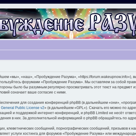
ем «мы», «наш», «Пробуждение Разума», «https://forum.wakeupnow.info»), 
не пользуйтесь форумами «Пробуждение Разума». Мы оставляем за собой прав
 стороны было бы разумным регулярно просматривать этот текст на предмет 
овий означает ваше согласие с ними.
еспечения для создания конференций phpBB (в дальнейшем «они», «програ
General Public License v2
» (в дальнейшем «GPL»). Скачать его можно по адр
зацией и поддержкой интернет-конференций, и phpBB Limited не несёт ответ
ведения в них. За дополнительной информацией о phpBB обращайтесь по адр
их, клеветнических сообщений, порнографических сообщений, призывов к на
авляет услуги хостинга для форумов «Пробуждение Разума» или международ