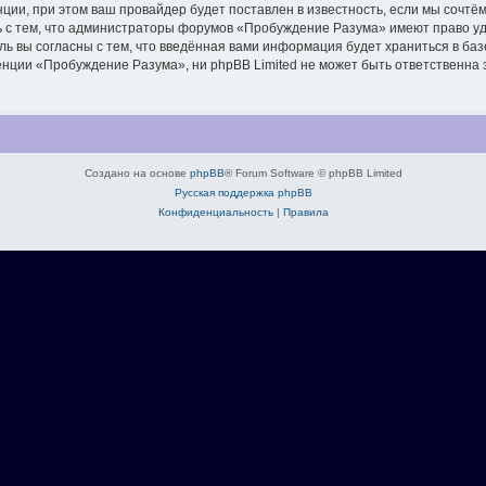
ии, при этом ваш провайдер будет поставлен в известность, если мы сочтём
ь с тем, что администраторы форумов «Пробуждение Разума» имеют право уд
ль вы согласны с тем, что введённая вами информация будет храниться в ба
ции «Пробуждение Разума», ни phpBB Limited не может быть ответственна за
Создано на основе
phpBB
® Forum Software © phpBB Limited
Русская поддержка phpBB
Конфиденциальность
|
Правила