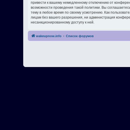
привести к вашему немедленному отключению от конференц
возможности проведения такой политики. Вы соглашаетес
тему в любое время по своему усмотрению. Как пользовате
лицам без вашего разрешения, ни администрация конферен
несанкционированному доступу к ней.
wakeupnow.info
Список форумов