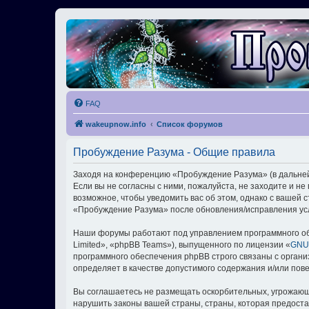
FAQ
wakeupnow.info
Список форумов
Пробуждение Разума - Общие правила
Заходя на конференцию «Пробуждение Разума» (в дальнейш
Если вы не согласны с ними, пожалуйста, не заходите и 
возможное, чтобы уведомить вас об этом, однако с вашей
«Пробуждение Разума» после обновления/исправления усл
Наши форумы работают под управлением программного об
Limited», «phpBB Teams»), выпущенного по лицензии «
GNU 
программного обеспечения phpBB строго связаны с органи
определяет в качестве допустимого содержания и/или по
Вы соглашаетесь не размещать оскорбительных, угрожающ
нарушить законы вашей страны, страны, которая предост