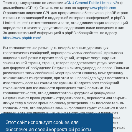
Teams»), выпущенного по лицензии «
GNU General Public License v2
» (в
дальнейшем «GPL»). Скачать его можно по адресу
www.phpbb.com
.
Ограничения лицензии GPL для программного обеспечения phpBB строго
связаны с организацией и поддержкой интернет-конференций, и phpBB
Limited не несёт ответственности за то, что администрация конференций
определяет в качестве допустимого содержания и/или поведения в них.
За дополнительной информацией о phpBB обращайтесь по адресу
https://www.phpbb.com/
.
Вы соглашаетесь не размещать оскорбительных, угрожающих,
клеветнических сообщений, порнографических сообщений, призывов к
национальной розни и прочих сообщений, которые могут нарушить
законы вашей страны, страны, которая предоставляет услуги хостинга
для форумов «Пробуждение Разума» или международное право. Попытки
размещения таких сообщений могут привести к вашему немедленному
отключению от конференции, при этом ваш провайдер будет поставлен в
известность, если мы сочтём это нужным. IP-адреса всех сообщений
сохраняются для возможности проведения такой политики. Вы
соглашаетесь с тем, что администраторы форумов «Пробуждение
Разума» имеют право удалить, отредактировать, перенести или закрыть
любую тему в любое время по своему усмотрению. Как пользователь вы
согласны с тем, что введённая вами информация будет храниться в базе
данных. Хотя эта информация не будет открыта третьим лицам без
вашего разрешения, ни администрация конференции «Пробуждение
Этот сайт использует cookies для
Разума», ни phpBB Limited не может быть ответственна за действия
хакеров, которые могут привести к несанкционированному доступу к ней.
обеспечения своей корректной работы.