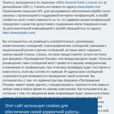
Teams»), выпущенного по лицензии «
GNU General Public License v2
» (в
дальнейшем «GPL»). Скачать его можно по адресу
www.phpbb.com
.
Ограничения лицензии GPL для программного обеспечения phpBB строго
связаны с организацией и поддержкой интернет-конференций, и phpBB
Limited не несёт ответственности за то, что администрация конференций
определяет в качестве допустимого содержания и/или поведения в них.
За дополнительной информацией о phpBB обращайтесь по адресу
https://www.phpbb.com/
.
Вы соглашаетесь не размещать оскорбительных, угрожающих,
клеветнических сообщений, порнографических сообщений, призывов к
национальной розни и прочих сообщений, которые могут нарушить
законы вашей страны, страны, которая предоставляет услуги хостинга
для форумов «Пробуждение Разума» или международное право. Попытки
размещения таких сообщений могут привести к вашему немедленному
отключению от конференции, при этом ваш провайдер будет поставлен в
известность, если мы сочтём это нужным. IP-адреса всех сообщений
сохраняются для возможности проведения такой политики. Вы
соглашаетесь с тем, что администраторы форумов «Пробуждение
Разума» имеют право удалить, отредактировать, перенести или закрыть
любую тему в любое время по своему усмотрению. Как пользователь вы
согласны с тем, что введённая вами информация будет храниться в базе
данных. Хотя эта информация не будет открыта третьим лицам без
вашего разрешения, ни администрация конференции «Пробуждение
Этот сайт использует cookies для
Разума», ни phpBB Limited не может быть ответственна за действия
хакеров, которые могут привести к несанкционированному доступу к ней.
обеспечения своей корректной работы.