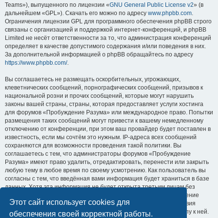
Teams»), выпущенного по лицензии «
GNU General Public License v2
» (в
дальнейшем «GPL»). Скачать его можно по адресу
www.phpbb.com
.
Ограничения лицензии GPL для программного обеспечения phpBB строго
связаны с организацией и поддержкой интернет-конференций, и phpBB
Limited не несёт ответственности за то, что администрация конференций
определяет в качестве допустимого содержания и/или поведения в них.
За дополнительной информацией о phpBB обращайтесь по адресу
https://www.phpbb.com/
.
Вы соглашаетесь не размещать оскорбительных, угрожающих,
клеветнических сообщений, порнографических сообщений, призывов к
национальной розни и прочих сообщений, которые могут нарушить
законы вашей страны, страны, которая предоставляет услуги хостинга
для форумов «Пробуждение Разума» или международное право. Попытки
размещения таких сообщений могут привести к вашему немедленному
отключению от конференции, при этом ваш провайдер будет поставлен в
известность, если мы сочтём это нужным. IP-адреса всех сообщений
сохраняются для возможности проведения такой политики. Вы
соглашаетесь с тем, что администраторы форумов «Пробуждение
Разума» имеют право удалить, отредактировать, перенести или закрыть
любую тему в любое время по своему усмотрению. Как пользователь вы
согласны с тем, что введённая вами информация будет храниться в базе
данных. Хотя эта информация не будет открыта третьим лицам без
вашего разрешения, ни администрация конференции «Пробуждение
Этот сайт использует cookies для
Разума», ни phpBB Limited не может быть ответственна за действия
хакеров, которые могут привести к несанкционированному доступу к ней.
обеспечения своей корректной работы.