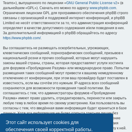
Teams»), выпущенного по лицензии «
GNU General Public License v2
» (в
дальнейшем «GPL»). Скачать его можно по адресу
www.phpbb.com
.
Ограничения лицензии GPL для программного обеспечения phpBB строго
связаны с организацией и поддержкой интернет-конференций, и phpBB
Limited не несёт ответственности за то, что администрация конференций
определяет в качестве допустимого содержания и/или поведения в них.
За дополнительной информацией о phpBB обращайтесь по адресу
https://www.phpbb.com/
.
Вы соглашаетесь не размещать оскорбительных, угрожающих,
клеветнических сообщений, порнографических сообщений, призывов к
национальной розни и прочих сообщений, которые могут нарушить
законы вашей страны, страны, которая предоставляет услуги хостинга
для форумов «Пробуждение Разума» или международное право. Попытки
размещения таких сообщений могут привести к вашему немедленному
отключению от конференции, при этом ваш провайдер будет поставлен в
известность, если мы сочтём это нужным. IP-адреса всех сообщений
сохраняются для возможности проведения такой политики. Вы
соглашаетесь с тем, что администраторы форумов «Пробуждение
Разума» имеют право удалить, отредактировать, перенести или закрыть
любую тему в любое время по своему усмотрению. Как пользователь вы
согласны с тем, что введённая вами информация будет храниться в базе
данных. Хотя эта информация не будет открыта третьим лицам без
вашего разрешения, ни администрация конференции «Пробуждение
Этот сайт использует cookies для
Разума», ни phpBB Limited не может быть ответственна за действия
хакеров, которые могут привести к несанкционированному доступу к ней.
обеспечения своей корректной работы.