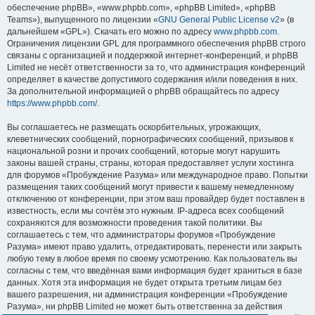
обеспечение phpBB», «www.phpbb.com», «phpBB Limited», «phpBB
Teams»), выпущенного по лицензии «
GNU General Public License v2
» (в
дальнейшем «GPL»). Скачать его можно по адресу
www.phpbb.com
.
Ограничения лицензии GPL для программного обеспечения phpBB строго
связаны с организацией и поддержкой интернет-конференций, и phpBB
Limited не несёт ответственности за то, что администрация конференций
определяет в качестве допустимого содержания и/или поведения в них.
За дополнительной информацией о phpBB обращайтесь по адресу
https://www.phpbb.com/
.
Вы соглашаетесь не размещать оскорбительных, угрожающих,
клеветнических сообщений, порнографических сообщений, призывов к
национальной розни и прочих сообщений, которые могут нарушить
законы вашей страны, страны, которая предоставляет услуги хостинга
для форумов «Пробуждение Разума» или международное право. Попытки
размещения таких сообщений могут привести к вашему немедленному
отключению от конференции, при этом ваш провайдер будет поставлен в
известность, если мы сочтём это нужным. IP-адреса всех сообщений
сохраняются для возможности проведения такой политики. Вы
соглашаетесь с тем, что администраторы форумов «Пробуждение
Разума» имеют право удалить, отредактировать, перенести или закрыть
любую тему в любое время по своему усмотрению. Как пользователь вы
согласны с тем, что введённая вами информация будет храниться в базе
данных. Хотя эта информация не будет открыта третьим лицам без
вашего разрешения, ни администрация конференции «Пробуждение
Разума», ни phpBB Limited не может быть ответственна за действия