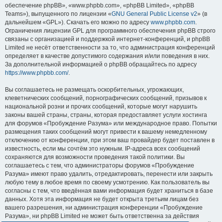
обеспечение phpBB», «www.phpbb.com», «phpBB Limited», «phpBB
Teams»), выпущенного по лицензии «
GNU General Public License v2
» (в
дальнейшем «GPL»). Скачать его можно по адресу
www.phpbb.com
.
Ограничения лицензии GPL для программного обеспечения phpBB строго
связаны с организацией и поддержкой интернет-конференций, и phpBB
Limited не несёт ответственности за то, что администрация конференций
определяет в качестве допустимого содержания и/или поведения в них.
За дополнительной информацией о phpBB обращайтесь по адресу
https://www.phpbb.com/
.
Вы соглашаетесь не размещать оскорбительных, угрожающих,
клеветнических сообщений, порнографических сообщений, призывов к
национальной розни и прочих сообщений, которые могут нарушить
законы вашей страны, страны, которая предоставляет услуги хостинга
для форумов «Пробуждение Разума» или международное право. Попытки
размещения таких сообщений могут привести к вашему немедленному
отключению от конференции, при этом ваш провайдер будет поставлен в
известность, если мы сочтём это нужным. IP-адреса всех сообщений
сохраняются для возможности проведения такой политики. Вы
соглашаетесь с тем, что администраторы форумов «Пробуждение
Разума» имеют право удалить, отредактировать, перенести или закрыть
любую тему в любое время по своему усмотрению. Как пользователь вы
согласны с тем, что введённая вами информация будет храниться в базе
данных. Хотя эта информация не будет открыта третьим лицам без
вашего разрешения, ни администрация конференции «Пробуждение
Разума», ни phpBB Limited не может быть ответственна за действия