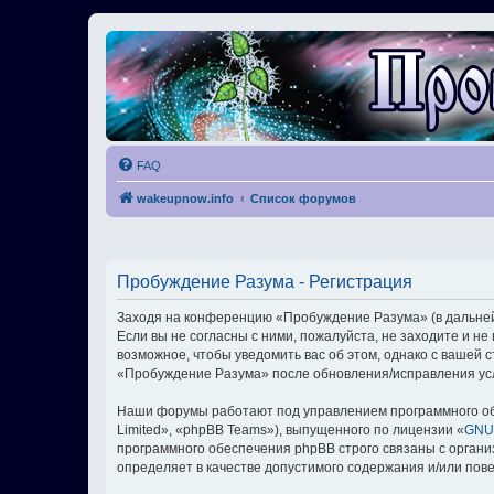
FAQ
wakeupnow.info
Список форумов
Пробуждение Разума - Регистрация
Заходя на конференцию «Пробуждение Разума» (в дальнейш
Если вы не согласны с ними, пожалуйста, не заходите и 
возможное, чтобы уведомить вас об этом, однако с вашей
«Пробуждение Разума» после обновления/исправления усл
Наши форумы работают под управлением программного об
Limited», «phpBB Teams»), выпущенного по лицензии «
GNU 
программного обеспечения phpBB строго связаны с органи
определяет в качестве допустимого содержания и/или по