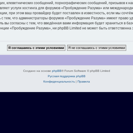
их, клеветнических сообщений, порнографических сообщений, призывов к на
авляет услуги хостинга для форумов «Пробуждение Разума» или международ
ии, при этом ваш провайдер будет поставлен в известность, если мы сочтём
ь с тем, что администраторы форумов «Пробуждение Разума» имеют право уд
ль вы согласны с тем, что введённая вами информация будет храниться в ба
ции «Пробуждение Разума», ни phpBB Limited не может быть ответственна за
Создано на основе
phpBB
® Forum Software © phpBB Limited
Русская поддержка phpBB
Конфиденциальность
|
Правила