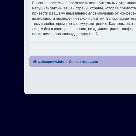
Вы соглашаетесь не размещать оскорбительных, угрожающ
нарушить законы вашей страны, страны, которая предост
привести к вашему немедленному отключению от конференц
возможности проведения такой политики. Вы соглашаетес
тему в любое время по своему усмотрению. Как пользовате
лицам без вашего разрешения, ни администрация конферен
несанкционированному доступу к ней.
wakeupnow.info
Список форумов