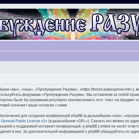
ем «мы», «наш», «Пробуждение Разума», «https://forum.wakeupnow.info»), 
не пользуйтесь форумами «Пробуждение Разума». Мы оставляем за собой прав
 стороны было бы разумным регулярно просматривать этот текст на предмет 
овий означает ваше согласие с ними.
еспечения для создания конференций phpBB (в дальнейшем «они», «програ
General Public License v2
» (в дальнейшем «GPL»). Скачать его можно по адр
зацией и поддержкой интернет-конференций, и phpBB Limited не несёт ответ
ведения в них. За дополнительной информацией о phpBB обращайтесь по адр