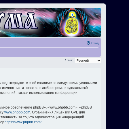
Вход
Язык:
вы подтверждаете своё согласие со следующими условиями.
о изменять эти правила в любое время и сделаем всё
изменений, так как использование конференции
ммное обеспечение phpBB», «www.phpbb.com», «phpBB
есу
www.phpbb.com
. Ограничения лицензии GPL для
ственности за то, что администрация конференций
есу
https://www.phpbb.com/
.