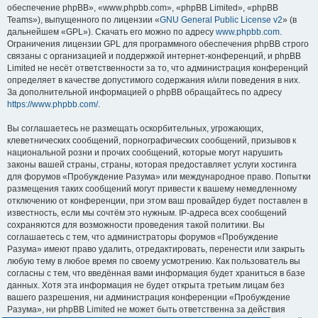
обеспечение phpBB», «www.phpbb.com», «phpBB Limited», «phpBB
Teams»), выпущенного по лицензии «
GNU General Public License v2
» (в
дальнейшем «GPL»). Скачать его можно по адресу
www.phpbb.com
.
Ограничения лицензии GPL для программного обеспечения phpBB строго
связаны с организацией и поддержкой интернет-конференций, и phpBB
Limited не несёт ответственности за то, что администрация конференций
определяет в качестве допустимого содержания и/или поведения в них.
За дополнительной информацией о phpBB обращайтесь по адресу
https://www.phpbb.com/
.
Вы соглашаетесь не размещать оскорбительных, угрожающих,
клеветнических сообщений, порнографических сообщений, призывов к
национальной розни и прочих сообщений, которые могут нарушить
законы вашей страны, страны, которая предоставляет услуги хостинга
для форумов «Пробуждение Разума» или международное право. Попытки
размещения таких сообщений могут привести к вашему немедленному
отключению от конференции, при этом ваш провайдер будет поставлен в
известность, если мы сочтём это нужным. IP-адреса всех сообщений
сохраняются для возможности проведения такой политики. Вы
соглашаетесь с тем, что администраторы форумов «Пробуждение
Разума» имеют право удалить, отредактировать, перенести или закрыть
любую тему в любое время по своему усмотрению. Как пользователь вы
согласны с тем, что введённая вами информация будет храниться в базе
данных. Хотя эта информация не будет открыта третьим лицам без
вашего разрешения, ни администрация конференции «Пробуждение
Разума», ни phpBB Limited не может быть ответственна за действия