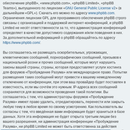
обеспечение phpBB», «www.phpbb.com», «phpBB Limited», «phpBB
Teams»), выпущенного по лицензии «
GNU General Public License v2
» (в
дальнейшем «GPL»). Скачать его можно по адресу
www.phpbb.com
.
Ограничения лицензии GPL для программного обеспечения phpBB строго
связаны с организацией и поддержкой интернет-конференций, и phpBB
Limited не несёт ответственности за то, что администрация конференций
определяет в качестве допустимого содержания и/или поведения в них.
За дополнительной информацией о phpBB обращайтесь по адресу
https://www.phpbb.com/
.
Вы соглашаетесь не размещать оскорбительных, угрожающих,
клеветнических сообщений, порнографических сообщений, призывов к
национальной розни и прочих сообщений, которые могут нарушить
законы вашей страны, страны, которая предоставляет услуги хостинга
для форумов «Пробуждение Разума» или международное право. Попытки
размещения таких сообщений могут привести к вашему немедленному
отключению от конференции, при этом ваш провайдер будет поставлен в
известность, если мы сочтём это нужным. IP-адреса всех сообщений
сохраняются для возможности проведения такой политики. Вы
соглашаетесь с тем, что администраторы форумов «Пробуждение
Разума» имеют право удалить, отредактировать, перенести или закрыть
любую тему в любое время по своему усмотрению. Как пользователь вы
согласны с тем, что введённая вами информация будет храниться в базе
данных. Хотя эта информация не будет открыта третьим лицам без
вашего разрешения, ни администрация конференции «Пробуждение
Разума», ни phpBB Limited не может быть ответственна за действия