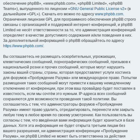
обеспечение phpBB», «www.phpbb.com», «phpBB Limited», «phpBB
Teams»), выпущенного по лицензии «
GNU General Public License v2
» (в
дальнейшем «GPL»). Скачать его можно по адресу
www.phpbb.com
.
Ограничения лицензии GPL для программного обеспечения phpBB строго
связаны с организацией и поддержкой интернет-конференций, и phpBB
Limited не несёт ответственности за то, что администрация конференций
определяет в качестве допустимого содержания и/или поведения в них.
За дополнительной информацией о phpBB обращайтесь по адресу
https://www.phpbb.com/
.
Вы соглашаетесь не размещать оскорбительных, угрожающих,
клеветнических сообщений, порнографических сообщений, призывов к
национальной розни и прочих сообщений, которые могут нарушить
законы вашей страны, страны, которая предоставляет услуги хостинга
для форумов «Пробуждение Разума» или международное право. Попытки
размещения таких сообщений могут привести к вашему немедленному
отключению от конференции, при этом ваш провайдер будет поставлен в
известность, если мы сочтём это нужным. IP-адреса всех сообщений
сохраняются для возможности проведения такой политики. Вы
соглашаетесь с тем, что администраторы форумов «Пробуждение
Разума» имеют право удалить, отредактировать, перенести или закрыть
любую тему в любое время по своему усмотрению. Как пользователь вы
согласны с тем, что введённая вами информация будет храниться в базе
данных. Хотя эта информация не будет открыта третьим лицам без
вашего разрешения, ни администрация конференции «Пробуждение
Разума», ни phpBB Limited не может быть ответственна за действия