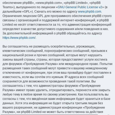
обеспечение phpBB», «www.phpbb.com», «phpBB Limited», «phpBB
Teams»), выпущенного по лицензии «
GNU General Public License v2
» (в
дальнейшем «GPL»). Скачать его можно по адресу
www.phpbb.com
.
Ограничения лицензии GPL для программного обеспечения phpBB строго
связаны с организацией и поддержкой интернет-конференций, и phpBB
Limited не несёт ответственности за то, что администрация конференций
определяет в качестве допустимого содержания и/или поведения в них.
За дополнительной информацией о phpBB обращайтесь по адресу
https://www.phpbb.com/
.
Вы соглашаетесь не размещать оскорбительных, угрожающих,
клеветнических сообщений, порнографических сообщений, призывов к
национальной розни и прочих сообщений, которые могут нарушить
законы вашей страны, страны, которая предоставляет услуги хостинга
для форумов «Пробуждение Разума» или международное право. Попытки
размещения таких сообщений могут привести к вашему немедленному
отключению от конференции, при этом ваш провайдер будет поставлен в
известность, если мы сочтём это нужным. IP-адреса всех сообщений
сохраняются для возможности проведения такой политики. Вы
соглашаетесь с тем, что администраторы форумов «Пробуждение
Разума» имеют право удалить, отредактировать, перенести или закрыть
любую тему в любое время по своему усмотрению. Как пользователь вы
согласны с тем, что введённая вами информация будет храниться в базе
данных. Хотя эта информация не будет открыта третьим лицам без
вашего разрешения, ни администрация конференции «Пробуждение
Разума», ни phpBB Limited не может быть ответственна за действия