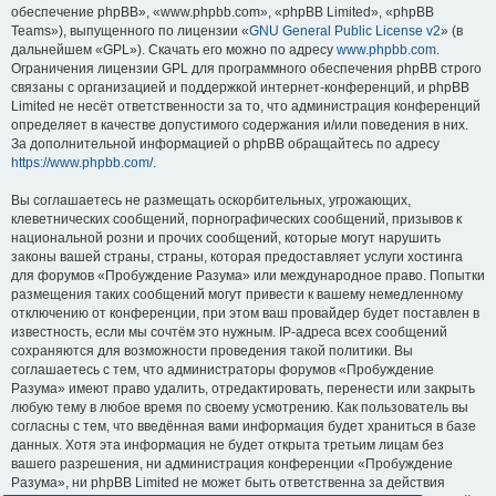
обеспечение phpBB», «www.phpbb.com», «phpBB Limited», «phpBB
Teams»), выпущенного по лицензии «
GNU General Public License v2
» (в
дальнейшем «GPL»). Скачать его можно по адресу
www.phpbb.com
.
Ограничения лицензии GPL для программного обеспечения phpBB строго
связаны с организацией и поддержкой интернет-конференций, и phpBB
Limited не несёт ответственности за то, что администрация конференций
определяет в качестве допустимого содержания и/или поведения в них.
За дополнительной информацией о phpBB обращайтесь по адресу
https://www.phpbb.com/
.
Вы соглашаетесь не размещать оскорбительных, угрожающих,
клеветнических сообщений, порнографических сообщений, призывов к
национальной розни и прочих сообщений, которые могут нарушить
законы вашей страны, страны, которая предоставляет услуги хостинга
для форумов «Пробуждение Разума» или международное право. Попытки
размещения таких сообщений могут привести к вашему немедленному
отключению от конференции, при этом ваш провайдер будет поставлен в
известность, если мы сочтём это нужным. IP-адреса всех сообщений
сохраняются для возможности проведения такой политики. Вы
соглашаетесь с тем, что администраторы форумов «Пробуждение
Разума» имеют право удалить, отредактировать, перенести или закрыть
любую тему в любое время по своему усмотрению. Как пользователь вы
согласны с тем, что введённая вами информация будет храниться в базе
данных. Хотя эта информация не будет открыта третьим лицам без
вашего разрешения, ни администрация конференции «Пробуждение
Разума», ни phpBB Limited не может быть ответственна за действия