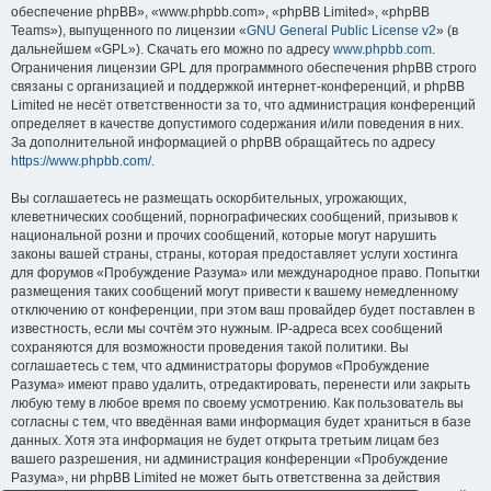
обеспечение phpBB», «www.phpbb.com», «phpBB Limited», «phpBB
Teams»), выпущенного по лицензии «
GNU General Public License v2
» (в
дальнейшем «GPL»). Скачать его можно по адресу
www.phpbb.com
.
Ограничения лицензии GPL для программного обеспечения phpBB строго
связаны с организацией и поддержкой интернет-конференций, и phpBB
Limited не несёт ответственности за то, что администрация конференций
определяет в качестве допустимого содержания и/или поведения в них.
За дополнительной информацией о phpBB обращайтесь по адресу
https://www.phpbb.com/
.
Вы соглашаетесь не размещать оскорбительных, угрожающих,
клеветнических сообщений, порнографических сообщений, призывов к
национальной розни и прочих сообщений, которые могут нарушить
законы вашей страны, страны, которая предоставляет услуги хостинга
для форумов «Пробуждение Разума» или международное право. Попытки
размещения таких сообщений могут привести к вашему немедленному
отключению от конференции, при этом ваш провайдер будет поставлен в
известность, если мы сочтём это нужным. IP-адреса всех сообщений
сохраняются для возможности проведения такой политики. Вы
соглашаетесь с тем, что администраторы форумов «Пробуждение
Разума» имеют право удалить, отредактировать, перенести или закрыть
любую тему в любое время по своему усмотрению. Как пользователь вы
согласны с тем, что введённая вами информация будет храниться в базе
данных. Хотя эта информация не будет открыта третьим лицам без
вашего разрешения, ни администрация конференции «Пробуждение
Разума», ни phpBB Limited не может быть ответственна за действия