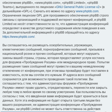
обеспечение phpBB», «www.phpbb.com», «phpBB Limited», «phpBB
Teams»), выпущенного по лицензии «
GNU General Public License v2
» (в
дальнейшем «GPL»). Скачать его можно по адресу
www.phpbb.com
.
Ограничения лицензии GPL для программного обеспечения phpBB строго
связаны с организацией и поддержкой интернет-конференций, и phpBB
Limited не несёт ответственности за то, что администрация конференций
определяет в качестве допустимого содержания и/или поведения в них.
За дополнительной информацией о phpBB обращайтесь по адресу
https://www.phpbb.com/
.
Вы соглашаетесь не размещать оскорбительных, угрожающих,
клеветнических сообщений, порнографических сообщений, призывов к
национальной розни и прочих сообщений, которые могут нарушить
законы вашей страны, страны, которая предоставляет услуги хостинга
для форумов «Пробуждение Разума» или международное право. Попытки
размещения таких сообщений могут привести к вашему немедленному
отключению от конференции, при этом ваш провайдер будет поставлен в
известность, если мы сочтём это нужным. IP-адреса всех сообщений
сохраняются для возможности проведения такой политики. Вы
соглашаетесь с тем, что администраторы форумов «Пробуждение
Разума» имеют право удалить, отредактировать, перенести или закрыть
любую тему в любое время по своему усмотрению. Как пользователь вы
согласны с тем, что введённая вами информация будет храниться в базе
данных. Хотя эта информация не будет открыта третьим лицам без
вашего разрешения, ни администрация конференции «Пробуждение
Разума», ни phpBB Limited не может быть ответственна за действия