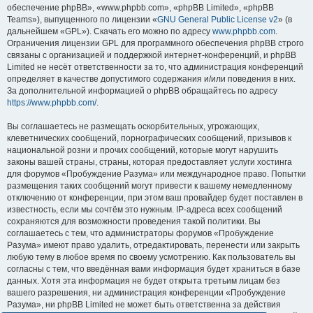
обеспечение phpBB», «www.phpbb.com», «phpBB Limited», «phpBB
Teams»), выпущенного по лицензии «
GNU General Public License v2
» (в
дальнейшем «GPL»). Скачать его можно по адресу
www.phpbb.com
.
Ограничения лицензии GPL для программного обеспечения phpBB строго
связаны с организацией и поддержкой интернет-конференций, и phpBB
Limited не несёт ответственности за то, что администрация конференций
определяет в качестве допустимого содержания и/или поведения в них.
За дополнительной информацией о phpBB обращайтесь по адресу
https://www.phpbb.com/
.
Вы соглашаетесь не размещать оскорбительных, угрожающих,
клеветнических сообщений, порнографических сообщений, призывов к
национальной розни и прочих сообщений, которые могут нарушить
законы вашей страны, страны, которая предоставляет услуги хостинга
для форумов «Пробуждение Разума» или международное право. Попытки
размещения таких сообщений могут привести к вашему немедленному
отключению от конференции, при этом ваш провайдер будет поставлен в
известность, если мы сочтём это нужным. IP-адреса всех сообщений
сохраняются для возможности проведения такой политики. Вы
соглашаетесь с тем, что администраторы форумов «Пробуждение
Разума» имеют право удалить, отредактировать, перенести или закрыть
любую тему в любое время по своему усмотрению. Как пользователь вы
согласны с тем, что введённая вами информация будет храниться в базе
данных. Хотя эта информация не будет открыта третьим лицам без
вашего разрешения, ни администрация конференции «Пробуждение
Разума», ни phpBB Limited не может быть ответственна за действия