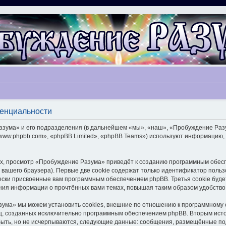
денциальности
ума» и его подразделения (в дальнейшем «мы», «наш», «Пробуждение Разума»
ww.phpbb.com», «phpBB Limited», «phpBB Teams») используют информацию, 
х, просмотр «Пробуждение Разума» приведёт к созданию программным обесп
вашего браузера). Первые две cookie содержат только идентификатор польз
чески присвоенные вам программным обеспечением phpBB. Третья cookie буд
ния информации о прочтённых вами темах, повышая таким образом удобство
ума» мы можем установить cookies, внешние по отношению к программному о
иц, созданных исключительно программным обеспечением phpBB. Вторым ис
быть, но не исчерпываются, следующие данные: сообщения, размещённые по