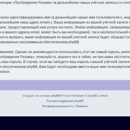
еренции «Пробуждение Разума» (в дальнейшем «ваша учётная запись») и соо
означно идентифицируемое имя (в дальнейшем «ваше имя пользователя»), ин
в дальнейшем «ваш адрес email»). Ваша информация из вашей учётной запис
ане, предоставляющей нам услуги хостинга. Любая информация, запрашива
 и вашего адреса email, может быть как необходимой, так и необязательной
ость выбрать, какая информация из вашей учётной записи будет общедоступна
ерированных программным обеспечением phpBB.
ием). Однако не рекомендуется использовать этот же самый пароль, регист
обуждение Разума», пожалуйста, храните его в тайне, ни при каких обстоят
ть ваш пароль. В случае, если вы забудете ваш пароль к вашей учётной запи
обеспечением phpBB. Вам будет необходимо ввести ваше имя пользователя и
аписи.
Создано на основе
phpBB
® Forum Software © phpBB Limited
Русская поддержка phpBB
Конфиденциальность
|
Правила