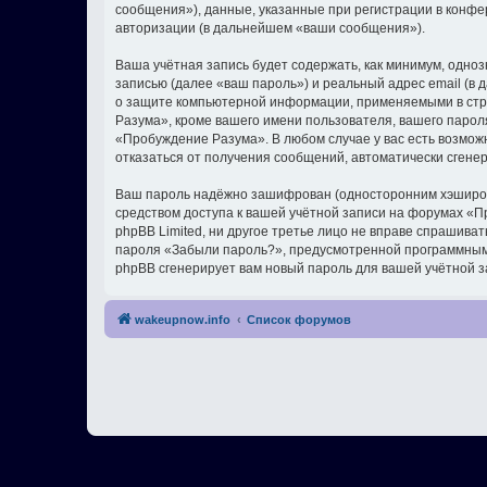
сообщения»), данные, указанные при регистрации в конф
авторизации (в дальнейшем «ваши сообщения»).
Ваша учётная запись будет содержать, как минимум, одн
записью (далее «ваш пароль») и реальный адрес email (
о защите компьютерной информации, применяемыми в стр
Разума», кроме вашего имени пользователя, вашего пароля
«Пробуждение Разума». В любом случае у вас есть возможн
отказаться от получения сообщений, автоматически сген
Ваш пароль надёжно зашифрован (односторонним хэширован
средством доступа к вашей учётной записи на форумах «Пр
phpBB Limited, ни другое третье лицо не вправе спрашива
пароля «Забыли пароль?», предусмотренной программным 
phpBB сгенерирует вам новый пароль для вашей учётной з
wakeupnow.info
Список форумов