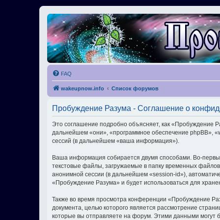
FAQ
wakeupnow.info
Список форумов
Пробуждение Разума - Соглашение о конфи
Это соглашение подробно объясняет, как «Пробуждение Раз
дальнейшем «они», «программное обеспечение phpBB», «w
сессий (в дальнейшем «ваша информация»).
Ваша информация собирается двумя способами. Во-первы
текстовые файлы, загружаемые в папку временных файлов 
анонимной сессии (в дальнейшем «session-id»), автомати
«Пробуждение Разума» и будет использоваться для хране
Также во время просмотра конференции «Пробуждение Раз
документа, целью которого является рассмотрение стран
которые вы отправляете на форум. Этими данными могут 