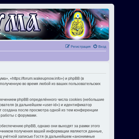
Регистрация
Вход
, «https://forum.wakeupnow.info») и phpBB (в
полученную во время любой из ваших пользовательских
ечением phpBB определённого числа cookies (небольшие
ователя (в дальнейшем «user-id») и идентификатор
ет создана после просмотра одной из тем конференции
 работы с форумами.
беспечению phpBB, однако они выходят за рамки этого
точником получения вашей информации являются данные,
д учётной записью Гостя (в дальнейшем «анонимные