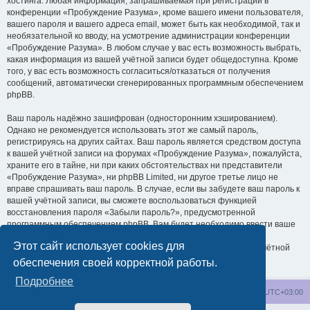
хостинга. Любая информация, запрашиваемая при регистрации в
конференции «Пробуждение Разума», кроме вашего имени пользователя,
вашего пароля и вашего адреса email, может быть как необходимой, так и
необязательной ко вводу, на усмотрение администрации конференции
«Пробуждение Разума». В любом случае у вас есть возможность выбрать,
какая информация из вашей учётной записи будет общедоступна. Кроме
того, у вас есть возможность согласиться/отказаться от получения
сообщений, автоматически сгенерированных программным обеспечением
phpBB.
Ваш пароль надёжно зашифрован (односторонним хэшированием).
Однако не рекомендуется использовать этот же самый пароль,
регистрируясь на других сайтах. Ваш пароль является средством доступа
к вашей учётной записи на форумах «Пробуждение Разума», пожалуйста,
храните его в тайне, ни при каких обстоятельствах ни представители
«Пробуждение Разума», ни phpBB Limited, ни другое третье лицо не
вправе спрашивать ваш пароль. В случае, если вы забудете ваш пароль к
вашей учётной записи, вы сможете воспользоваться функцией
восстановления пароля «Забыли пароль?», предусмотренной
программным обеспечением phpBB. Вам будет необходимо ввести ваше
имя пользователя и ваш адрес email, после чего программное
Этот сайт использует cookies для
обеспечение phpBB сгенерирует вам новый пароль для вашей учётной
записи.
обеспечения своей корректной работы.
Подробнее
wakeupnow.info
Список форумов
Часовой пояс:
UTC+03:00