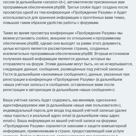
сессии (в дальнейшем «session-id»), автоматически присвоенные вам
программным обеспечением phpBB. Третья cookie будет создана после
просмотра одной из тем конференции «Пробуждение Разума» и будет
использоваться для хранения информации о прочтённых вами темах,
повышая таким образом удобство работы с форумами.
Также во время просмотра конференции «Пробуждение Разума» мы
можем установить cookies, внешние по отношению к программному
обеспечению phpBB, однако они выходят за рамки этого документа,
целью которого является рассмотрение страниц, созданных
исключительно программным обеспечением phpBB. Вторым источником
получения вашей информации являются данные, которые вы
отправляете на форум. Этими данными могут быть, но не исчерпываются,
следующие данные: сообщения, размещённые под учётной записью
Гостя (в дальнейшем «анонимные сообщения»), данные, указанные при
регистрации в конференции «Пробуждение Разума» (в дальнейшем
«ваша учётная запись») и сообщения, оставленные вами после
регистрации и авторизации (в дальнейшем «ваши сообщения»).
Ваша учётная запись будет содержать, как минимум, однозначно
идентифицируемое имя (в дальнейшем «ваше имя пользователя»),
индивидуальный пароль для входа под вашей учётной записью (далее
«ваш пароль») и реальный адрес email (в дальнейшем «ваш адрес
email»). Ваша информация из вашей учётной записи на форумах
«Пробуждение Разума» охраняется законами о защите компьютерной
информации, применяемыми в стране, предоставляющей нам услуги