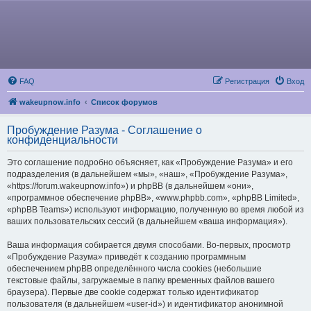
FAQ
Регистрация
Вход
wakeupnow.info
Список форумов
Пробуждение Разума - Соглашение о
конфиденциальности
Это соглашение подробно объясняет, как «Пробуждение Разума» и его
подразделения (в дальнейшем «мы», «наш», «Пробуждение Разума»,
«https://forum.wakeupnow.info») и phpBB (в дальнейшем «они»,
«программное обеспечение phpBB», «www.phpbb.com», «phpBB Limited»,
«phpBB Teams») используют информацию, полученную во время любой из
ваших пользовательских сессий (в дальнейшем «ваша информация»).
Ваша информация собирается двумя способами. Во-первых, просмотр
«Пробуждение Разума» приведёт к созданию программным
обеспечением phpBB определённого числа cookies (небольшие
текстовые файлы, загружаемые в папку временных файлов вашего
браузера). Первые две cookie содержат только идентификатор
пользователя (в дальнейшем «user-id») и идентификатор анонимной