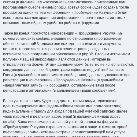
сессии (в дальнейшем «session-id»), автоматически присвоенные вам
программным обеспечением phpBB. Третья cookie будет создана после
просмотра одной из тем конференции «Пробуждение Разума» и будет
использоваться для хранения информации о прочтённых вами темах,
повышая таким образом удобство работы с форумами.
Также во время просмотра конференции «Пробуждение Разума» мы
можем установить cookies, внешние по отношению к программному
обеспечению phpBB, однако они выходят за рамки этого документа,
целью которого является рассмотрение страниц, созданных
исключительно программным обеспечением phpBB. Вторым источником
получения вашей информации являются данные, которые вы
отправляете на форум. Этими данными могут быть, но не исчерпываются,
следующие данные: сообщения, размещённые под учётной записью
Гостя (в дальнейшем «анонимные сообщения»), данные, указанные при
регистрации в конференции «Пробуждение Разума» (в дальнейшем
«ваша учётная запись») и сообщения, оставленные вами после
регистрации и авторизации (в дальнейшем «ваши сообщения»).
Ваша учётная запись будет содержать, как минимум, однозначно
идентифицируемое имя (в дальнейшем «ваше имя пользователя»),
индивидуальный пароль для входа под вашей учётной записью (далее
«ваш пароль») и реальный адрес email (в дальнейшем «ваш адрес
email»). Ваша информация из вашей учётной записи на форумах
«Пробуждение Разума» охраняется законами о защите компьютерной
информации, применяемыми в стране, предоставляющей нам услуги