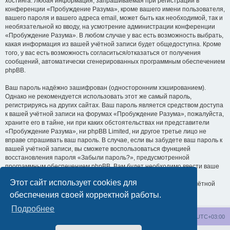
хостинга. Любая информация, запрашиваемая при регистрации в
конференции «Пробуждение Разума», кроме вашего имени пользователя,
вашего пароля и вашего адреса email, может быть как необходимой, так и
необязательной ко вводу, на усмотрение администрации конференции
«Пробуждение Разума». В любом случае у вас есть возможность выбрать,
какая информация из вашей учётной записи будет общедоступна. Кроме
того, у вас есть возможность согласиться/отказаться от получения
сообщений, автоматически сгенерированных программным обеспечением
phpBB.
Ваш пароль надёжно зашифрован (односторонним хэшированием).
Однако не рекомендуется использовать этот же самый пароль,
регистрируясь на других сайтах. Ваш пароль является средством доступа
к вашей учётной записи на форумах «Пробуждение Разума», пожалуйста,
храните его в тайне, ни при каких обстоятельствах ни представители
«Пробуждение Разума», ни phpBB Limited, ни другое третье лицо не
вправе спрашивать ваш пароль. В случае, если вы забудете ваш пароль к
вашей учётной записи, вы сможете воспользоваться функцией
восстановления пароля «Забыли пароль?», предусмотренной
программным обеспечением phpBB. Вам будет необходимо ввести ваше
имя пользователя и ваш адрес email, после чего программное
Этот сайт использует cookies для
обеспечение phpBB сгенерирует вам новый пароль для вашей учётной
записи.
обеспечения своей корректной работы.
Подробнее
wakeupnow.info
Список форумов
Часовой пояс:
UTC+03:00