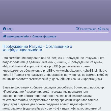
FAQ
Регистрация
Вход
wakeupnow.info
Список форумов
Пробуждение Разума - Соглашение о
конфиденциальности
Это соглашение подробно объясняет, как «Пробуждение Разума» и его
подразделения (в дальнейшем «мы», «наш», «Пробуждение Разума»,
«https://forum.wakeupnow.info») и phpBB (в дальнейшем «они»,
«программное обеспечение phpBB», «www.phpbb.com», «phpBB Limited»,
«phpBB Teams») используют информацию, полученную во время любой из
ваших пользовательских сессий (в дальнейшем «ваша информация»).
Ваша информация собирается двумя способами. Во-первых, просмотр
«Пробуждение Разума» приведёт к созданию программным
обеспечением phpBB определённого числа cookies (небольшие
текстовые файлы, загружаемые в папку временных файлов вашего
браузера). Первые две cookie содержат только идентификатор
пользователя (в дальнейшем «user-id») и идентификатор анонимной