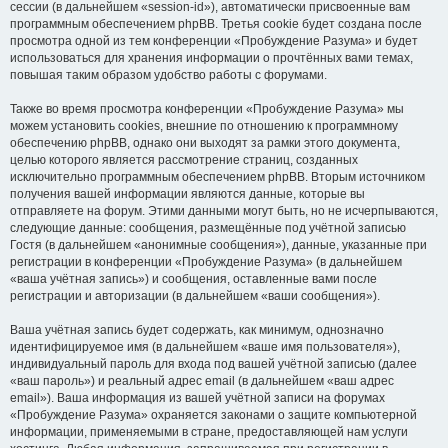
сессии (в дальнейшем «session-id»), автоматически присвоенные вам
программным обеспечением phpBB. Третья cookie будет создана после
просмотра одной из тем конференции «Пробуждение Разума» и будет
использоваться для хранения информации о прочтённых вами темах,
повышая таким образом удобство работы с форумами.
Также во время просмотра конференции «Пробуждение Разума» мы
можем установить cookies, внешние по отношению к программному
обеспечению phpBB, однако они выходят за рамки этого документа,
целью которого является рассмотрение страниц, созданных
исключительно программным обеспечением phpBB. Вторым источником
получения вашей информации являются данные, которые вы
отправляете на форум. Этими данными могут быть, но не исчерпываются,
следующие данные: сообщения, размещённые под учётной записью
Гостя (в дальнейшем «анонимные сообщения»), данные, указанные при
регистрации в конференции «Пробуждение Разума» (в дальнейшем
«ваша учётная запись») и сообщения, оставленные вами после
регистрации и авторизации (в дальнейшем «ваши сообщения»).
Ваша учётная запись будет содержать, как минимум, однозначно
идентифицируемое имя (в дальнейшем «ваше имя пользователя»),
индивидуальный пароль для входа под вашей учётной записью (далее
«ваш пароль») и реальный адрес email (в дальнейшем «ваш адрес
email»). Ваша информация из вашей учётной записи на форумах
«Пробуждение Разума» охраняется законами о защите компьютерной
информации, применяемыми в стране, предоставляющей нам услуги