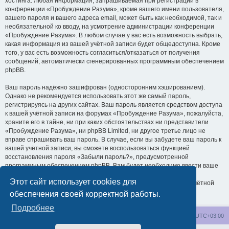
хостинга. Любая информация, запрашиваемая при регистрации в
конференции «Пробуждение Разума», кроме вашего имени пользователя,
вашего пароля и вашего адреса email, может быть как необходимой, так и
необязательной ко вводу, на усмотрение администрации конференции
«Пробуждение Разума». В любом случае у вас есть возможность выбрать,
какая информация из вашей учётной записи будет общедоступна. Кроме
того, у вас есть возможность согласиться/отказаться от получения
сообщений, автоматически сгенерированных программным обеспечением
phpBB.
Ваш пароль надёжно зашифрован (односторонним хэшированием).
Однако не рекомендуется использовать этот же самый пароль,
регистрируясь на других сайтах. Ваш пароль является средством доступа
к вашей учётной записи на форумах «Пробуждение Разума», пожалуйста,
храните его в тайне, ни при каких обстоятельствах ни представители
«Пробуждение Разума», ни phpBB Limited, ни другое третье лицо не
вправе спрашивать ваш пароль. В случае, если вы забудете ваш пароль к
вашей учётной записи, вы сможете воспользоваться функцией
восстановления пароля «Забыли пароль?», предусмотренной
программным обеспечением phpBB. Вам будет необходимо ввести ваше
имя пользователя и ваш адрес email, после чего программное
Этот сайт использует cookies для
обеспечение phpBB сгенерирует вам новый пароль для вашей учётной
записи.
обеспечения своей корректной работы.
Подробнее
wakeupnow.info
Список форумов
Часовой пояс:
UTC+03:00