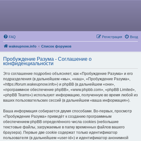
FAQ
Регистрация
Вход
wakeupnow.info
Список форумов
Пробуждение Разума - Соглашение о
конфиденциальности
Это соглашение подробно объясняет, как «Пробуждение Разума» и его
подразделения (в дальнейшем «мы», «наш», «Пробуждение Разума»,
«https://forum.wakeupnow.info») и phpBB (в дальнейшем «они»,
«программное обеспечение phpBB», «www.phpbb.com», «phpBB Limited»,
«phpBB Teams») используют информацию, полученную во время любой из
ваших пользовательских сессий (в дальнейшем «ваша информация»).
Ваша информация собирается двумя способами. Во-первых, просмотр
«Пробуждение Разума» приведёт к созданию программным
обеспечением phpBB определённого числа cookies (небольшие
текстовые файлы, загружаемые в папку временных файлов вашего
браузера). Первые две cookie содержат только идентификатор
пользователя (в дальнейшем «user-id») и идентификатор анонимной