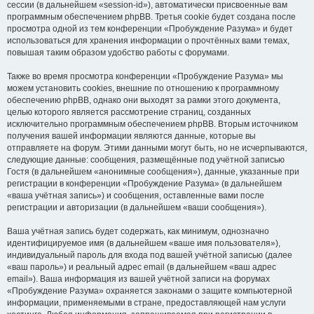
сессии (в дальнейшем «session-id»), автоматически присвоенные вам
программным обеспечением phpBB. Третья cookie будет создана после
просмотра одной из тем конференции «Пробуждение Разума» и будет
использоваться для хранения информации о прочтённых вами темах,
повышая таким образом удобство работы с форумами.
Также во время просмотра конференции «Пробуждение Разума» мы
можем установить cookies, внешние по отношению к программному
обеспечению phpBB, однако они выходят за рамки этого документа,
целью которого является рассмотрение страниц, созданных
исключительно программным обеспечением phpBB. Вторым источником
получения вашей информации являются данные, которые вы
отправляете на форум. Этими данными могут быть, но не исчерпываются,
следующие данные: сообщения, размещённые под учётной записью
Гостя (в дальнейшем «анонимные сообщения»), данные, указанные при
регистрации в конференции «Пробуждение Разума» (в дальнейшем
«ваша учётная запись») и сообщения, оставленные вами после
регистрации и авторизации (в дальнейшем «ваши сообщения»).
Ваша учётная запись будет содержать, как минимум, однозначно
идентифицируемое имя (в дальнейшем «ваше имя пользователя»),
индивидуальный пароль для входа под вашей учётной записью (далее
«ваш пароль») и реальный адрес email (в дальнейшем «ваш адрес
email»). Ваша информация из вашей учётной записи на форумах
«Пробуждение Разума» охраняется законами о защите компьютерной
информации, применяемыми в стране, предоставляющей нам услуги