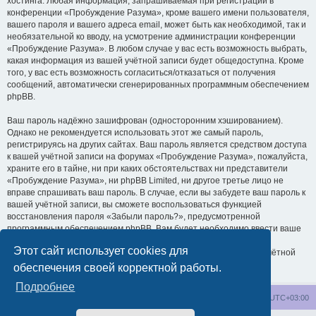
хостинга. Любая информация, запрашиваемая при регистрации в
конференции «Пробуждение Разума», кроме вашего имени пользователя,
вашего пароля и вашего адреса email, может быть как необходимой, так и
необязательной ко вводу, на усмотрение администрации конференции
«Пробуждение Разума». В любом случае у вас есть возможность выбрать,
какая информация из вашей учётной записи будет общедоступна. Кроме
того, у вас есть возможность согласиться/отказаться от получения
сообщений, автоматически сгенерированных программным обеспечением
phpBB.
Ваш пароль надёжно зашифрован (односторонним хэшированием).
Однако не рекомендуется использовать этот же самый пароль,
регистрируясь на других сайтах. Ваш пароль является средством доступа
к вашей учётной записи на форумах «Пробуждение Разума», пожалуйста,
храните его в тайне, ни при каких обстоятельствах ни представители
«Пробуждение Разума», ни phpBB Limited, ни другое третье лицо не
вправе спрашивать ваш пароль. В случае, если вы забудете ваш пароль к
вашей учётной записи, вы сможете воспользоваться функцией
восстановления пароля «Забыли пароль?», предусмотренной
программным обеспечением phpBB. Вам будет необходимо ввести ваше
имя пользователя и ваш адрес email, после чего программное
Этот сайт использует cookies для
обеспечение phpBB сгенерирует вам новый пароль для вашей учётной
записи.
обеспечения своей корректной работы.
Подробнее
wakeupnow.info
Список форумов
Часовой пояс:
UTC+03:00