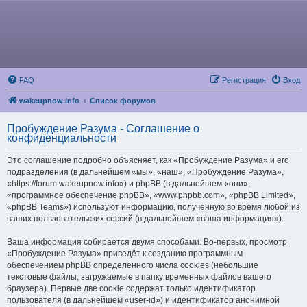
FAQ
Регистрация
Вход
wakeupnow.info
Список форумов
Пробуждение Разума - Соглашение о
конфиденциальности
Это соглашение подробно объясняет, как «Пробуждение Разума» и его
подразделения (в дальнейшем «мы», «наш», «Пробуждение Разума»,
«https://forum.wakeupnow.info») и phpBB (в дальнейшем «они»,
«программное обеспечение phpBB», «www.phpbb.com», «phpBB Limited»,
«phpBB Teams») используют информацию, полученную во время любой из
ваших пользовательских сессий (в дальнейшем «ваша информация»).
Ваша информация собирается двумя способами. Во-первых, просмотр
«Пробуждение Разума» приведёт к созданию программным
обеспечением phpBB определённого числа cookies (небольшие
текстовые файлы, загружаемые в папку временных файлов вашего
браузера). Первые две cookie содержат только идентификатор
пользователя (в дальнейшем «user-id») и идентификатор анонимной