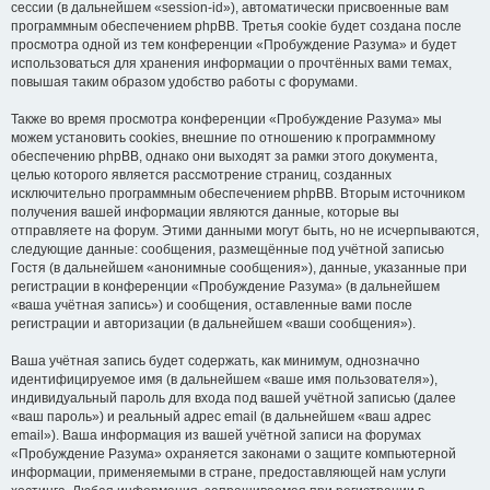
сессии (в дальнейшем «session-id»), автоматически присвоенные вам
программным обеспечением phpBB. Третья cookie будет создана после
просмотра одной из тем конференции «Пробуждение Разума» и будет
использоваться для хранения информации о прочтённых вами темах,
повышая таким образом удобство работы с форумами.
Также во время просмотра конференции «Пробуждение Разума» мы
можем установить cookies, внешние по отношению к программному
обеспечению phpBB, однако они выходят за рамки этого документа,
целью которого является рассмотрение страниц, созданных
исключительно программным обеспечением phpBB. Вторым источником
получения вашей информации являются данные, которые вы
отправляете на форум. Этими данными могут быть, но не исчерпываются,
следующие данные: сообщения, размещённые под учётной записью
Гостя (в дальнейшем «анонимные сообщения»), данные, указанные при
регистрации в конференции «Пробуждение Разума» (в дальнейшем
«ваша учётная запись») и сообщения, оставленные вами после
регистрации и авторизации (в дальнейшем «ваши сообщения»).
Ваша учётная запись будет содержать, как минимум, однозначно
идентифицируемое имя (в дальнейшем «ваше имя пользователя»),
индивидуальный пароль для входа под вашей учётной записью (далее
«ваш пароль») и реальный адрес email (в дальнейшем «ваш адрес
email»). Ваша информация из вашей учётной записи на форумах
«Пробуждение Разума» охраняется законами о защите компьютерной
информации, применяемыми в стране, предоставляющей нам услуги