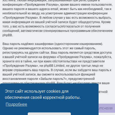
хостинга. Любая информация, запрашиваемая при регистрации в
конференции «Пробуждение Разума», кроме вашего имени пользователя,
вашего пароля и вашего адреса email, может быть как необходимой, так и
необязательной ко вводу, на усмотрение администрации конференции
«Пробуждение Разума». В любом случае у вас есть возможность выбрать,
какая информация из вашей учётной записи будет общедоступна. Кроме
того, у вас есть возможность согласиться/отказаться от получения
сообщений, автоматически сгенерированных программным обеспечением
phpBB.
Ваш пароль надёжно зашифрован (односторонним хэшированием).
Однако не рекомендуется использовать этот же самый пароль,
регистрируясь на других сайтах. Ваш пароль является средством доступа
к вашей учётной записи на форумах «Пробуждение Разума», пожалуйста,
храните его в тайне, ни при каких обстоятельствах ни представители
«Пробуждение Разума», ни phpBB Limited, ни другое третье лицо не
вправе спрашивать ваш пароль. В случае, если вы забудете ваш пароль к
вашей учётной записи, вы сможете воспользоваться функцией
восстановления пароля «Забыли пароль?», предусмотренной
программным обеспечением phpBB. Вам будет необходимо ввести ваше
имя пользователя и ваш адрес email, после чего программное
Этот сайт использует cookies для
обеспечение phpBB сгенерирует вам новый пароль для вашей учётной
записи.
обеспечения своей корректной работы.
Подробнее
wakeupnow.info
Список форумов
Часовой пояс:
UTC+03:00