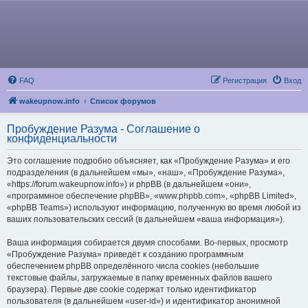
FAQ
Регистрация
Вход
wakeupnow.info
Список форумов
Пробуждение Разума - Соглашение о
конфиденциальности
Это соглашение подробно объясняет, как «Пробуждение Разума» и его
подразделения (в дальнейшем «мы», «наш», «Пробуждение Разума»,
«https://forum.wakeupnow.info») и phpBB (в дальнейшем «они»,
«программное обеспечение phpBB», «www.phpbb.com», «phpBB Limited»,
«phpBB Teams») используют информацию, полученную во время любой из
ваших пользовательских сессий (в дальнейшем «ваша информация»).
Ваша информация собирается двумя способами. Во-первых, просмотр
«Пробуждение Разума» приведёт к созданию программным
обеспечением phpBB определённого числа cookies (небольшие
текстовые файлы, загружаемые в папку временных файлов вашего
браузера). Первые две cookie содержат только идентификатор
пользователя (в дальнейшем «user-id») и идентификатор анонимной