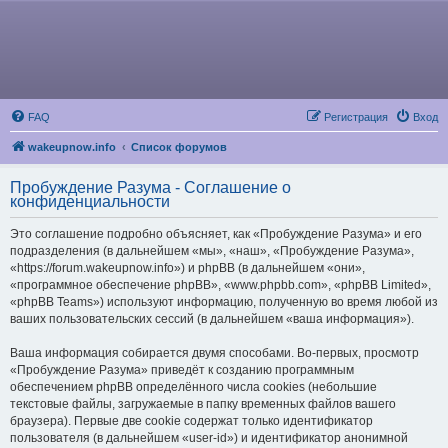
FAQ
Регистрация
Вход
wakeupnow.info
Список форумов
Пробуждение Разума - Соглашение о
конфиденциальности
Это соглашение подробно объясняет, как «Пробуждение Разума» и его
подразделения (в дальнейшем «мы», «наш», «Пробуждение Разума»,
«https://forum.wakeupnow.info») и phpBB (в дальнейшем «они»,
«программное обеспечение phpBB», «www.phpbb.com», «phpBB Limited»,
«phpBB Teams») используют информацию, полученную во время любой из
ваших пользовательских сессий (в дальнейшем «ваша информация»).
Ваша информация собирается двумя способами. Во-первых, просмотр
«Пробуждение Разума» приведёт к созданию программным
обеспечением phpBB определённого числа cookies (небольшие
текстовые файлы, загружаемые в папку временных файлов вашего
браузера). Первые две cookie содержат только идентификатор
пользователя (в дальнейшем «user-id») и идентификатор анонимной