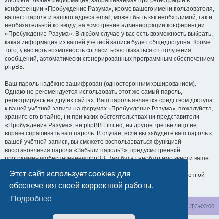
хостинга. Любая информация, запрашиваемая при регистрации в
конференции «Пробуждение Разума», кроме вашего имени пользователя,
вашего пароля и вашего адреса email, может быть как необходимой, так и
необязательной ко вводу, на усмотрение администрации конференции
«Пробуждение Разума». В любом случае у вас есть возможность выбрать,
какая информация из вашей учётной записи будет общедоступна. Кроме
того, у вас есть возможность согласиться/отказаться от получения
сообщений, автоматически сгенерированных программным обеспечением
phpBB.
Ваш пароль надёжно зашифрован (односторонним хэшированием).
Однако не рекомендуется использовать этот же самый пароль,
регистрируясь на других сайтах. Ваш пароль является средством доступа
к вашей учётной записи на форумах «Пробуждение Разума», пожалуйста,
храните его в тайне, ни при каких обстоятельствах ни представители
«Пробуждение Разума», ни phpBB Limited, ни другое третье лицо не
вправе спрашивать ваш пароль. В случае, если вы забудете ваш пароль к
вашей учётной записи, вы сможете воспользоваться функцией
восстановления пароля «Забыли пароль?», предусмотренной
программным обеспечением phpBB. Вам будет необходимо ввести ваше
имя пользователя и ваш адрес email, после чего программное
Этот сайт использует cookies для
обеспечение phpBB сгенерирует вам новый пароль для вашей учётной
записи.
обеспечения своей корректной работы.
Подробнее
wakeupnow.info
Список форумов
Часовой пояс:
UTC+03:00