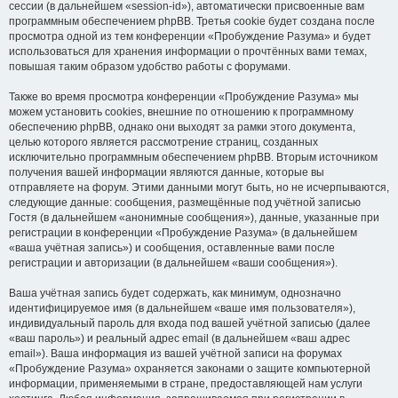
сессии (в дальнейшем «session-id»), автоматически присвоенные вам
программным обеспечением phpBB. Третья cookie будет создана после
просмотра одной из тем конференции «Пробуждение Разума» и будет
использоваться для хранения информации о прочтённых вами темах,
повышая таким образом удобство работы с форумами.
Также во время просмотра конференции «Пробуждение Разума» мы
можем установить cookies, внешние по отношению к программному
обеспечению phpBB, однако они выходят за рамки этого документа,
целью которого является рассмотрение страниц, созданных
исключительно программным обеспечением phpBB. Вторым источником
получения вашей информации являются данные, которые вы
отправляете на форум. Этими данными могут быть, но не исчерпываются,
следующие данные: сообщения, размещённые под учётной записью
Гостя (в дальнейшем «анонимные сообщения»), данные, указанные при
регистрации в конференции «Пробуждение Разума» (в дальнейшем
«ваша учётная запись») и сообщения, оставленные вами после
регистрации и авторизации (в дальнейшем «ваши сообщения»).
Ваша учётная запись будет содержать, как минимум, однозначно
идентифицируемое имя (в дальнейшем «ваше имя пользователя»),
индивидуальный пароль для входа под вашей учётной записью (далее
«ваш пароль») и реальный адрес email (в дальнейшем «ваш адрес
email»). Ваша информация из вашей учётной записи на форумах
«Пробуждение Разума» охраняется законами о защите компьютерной
информации, применяемыми в стране, предоставляющей нам услуги