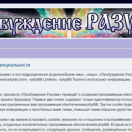
денциальности
ума» и его подразделения (в дальнейшем «мы», «наш», «Пробуждение Разума»
ww.phpbb.com», «phpBB Limited», «phpBB Teams») используют информацию, 
х, просмотр «Пробуждение Разума» приведёт к созданию программным обесп
вашего браузера). Первые две cookie содержат только идентификатор польз
чески присвоенные вам программным обеспечением phpBB. Третья cookie буд
ния информации о прочтённых вами темах, повышая таким образом удобство
ума» мы можем установить cookies, внешние по отношению к программному о
иц, созданных исключительно программным обеспечением phpBB. Вторым ис
быть, но не исчерпываются, следующие данные: сообщения, размещённые по