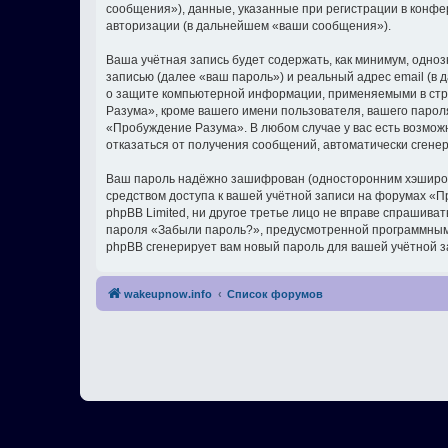
сообщения»), данные, указанные при регистрации в конф
авторизации (в дальнейшем «ваши сообщения»).
Ваша учётная запись будет содержать, как минимум, одн
записью (далее «ваш пароль») и реальный адрес email (
о защите компьютерной информации, применяемыми в стр
Разума», кроме вашего имени пользователя, вашего пароля
«Пробуждение Разума». В любом случае у вас есть возможн
отказаться от получения сообщений, автоматически сген
Ваш пароль надёжно зашифрован (односторонним хэширован
средством доступа к вашей учётной записи на форумах «Пр
phpBB Limited, ни другое третье лицо не вправе спрашива
пароля «Забыли пароль?», предусмотренной программным 
phpBB сгенерирует вам новый пароль для вашей учётной з
wakeupnow.info
Список форумов