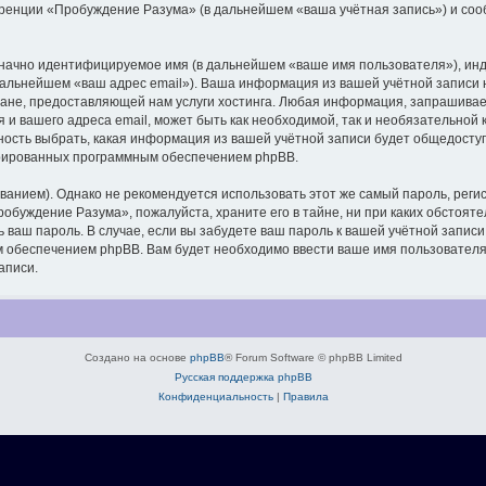
еренции «Пробуждение Разума» (в дальнейшем «ваша учётная запись») и соо
означно идентифицируемое имя (в дальнейшем «ваше имя пользователя»), ин
в дальнейшем «ваш адрес email»). Ваша информация из вашей учётной запис
ане, предоставляющей нам услуги хостинга. Любая информация, запрашива
 и вашего адреса email, может быть как необходимой, так и необязательной
ость выбрать, какая информация из вашей учётной записи будет общедоступна
ерированных программным обеспечением phpBB.
ием). Однако не рекомендуется использовать этот же самый пароль, регист
обуждение Разума», пожалуйста, храните его в тайне, ни при каких обстоят
ть ваш пароль. В случае, если вы забудете ваш пароль к вашей учётной запи
обеспечением phpBB. Вам будет необходимо ввести ваше имя пользователя и
аписи.
Создано на основе
phpBB
® Forum Software © phpBB Limited
Русская поддержка phpBB
Конфиденциальность
|
Правила