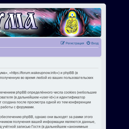
Регистрация
Вход
, «https://forum.wakeupnow.info») и phpBB (в
полученную во время любой из ваших пользовательских
ечением phpBB определённого числа cookies (небольшие
ователя (в дальнейшем «user-id») и идентификатор
ет создана после просмотра одной из тем конференции
 работы с форумами.
беспечению phpBB, однако они выходят за рамки этого
точником получения вашей информации являются данные,
д учётной записью Гостя (в дальнейшем «анонимные