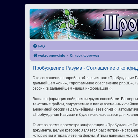
FAQ
wakeupnow.info
Список форумов
Пробуждение Разума - Соглашение о конфи
Это соглашение подробно объясняет, как «Пробуждение Раз
дальнейшем «они», «программное обеспечение phpBB», «w
сессий (в дальнейшем «ваша информация»).
Ваша информация собирается двумя способами. Во-первы
текстовые файлы, загружаемые в папку временных файлов 
анонимной сессии (в дальнейшем «session-id»), автомати
«Пробуждение Разума» и будет использоваться для хране
Также во время просмотра конференции «Пробуждение Раз
документа, целью которого является рассмотрение стран
которые вы отправляете на форум. Этими данными могут 