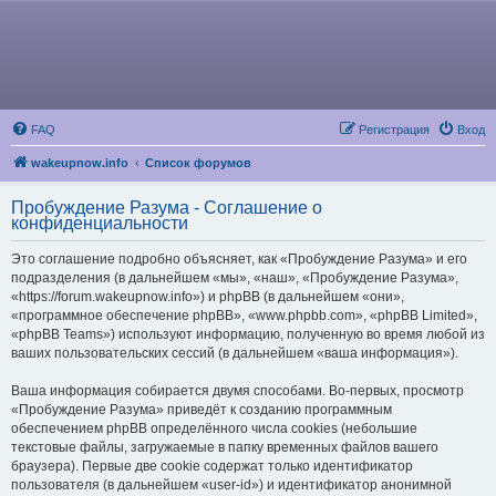
FAQ
Регистрация
Вход
wakeupnow.info
Список форумов
Пробуждение Разума - Соглашение о
конфиденциальности
Это соглашение подробно объясняет, как «Пробуждение Разума» и его
подразделения (в дальнейшем «мы», «наш», «Пробуждение Разума»,
«https://forum.wakeupnow.info») и phpBB (в дальнейшем «они»,
«программное обеспечение phpBB», «www.phpbb.com», «phpBB Limited»,
«phpBB Teams») используют информацию, полученную во время любой из
ваших пользовательских сессий (в дальнейшем «ваша информация»).
Ваша информация собирается двумя способами. Во-первых, просмотр
«Пробуждение Разума» приведёт к созданию программным
обеспечением phpBB определённого числа cookies (небольшие
текстовые файлы, загружаемые в папку временных файлов вашего
браузера). Первые две cookie содержат только идентификатор
пользователя (в дальнейшем «user-id») и идентификатор анонимной