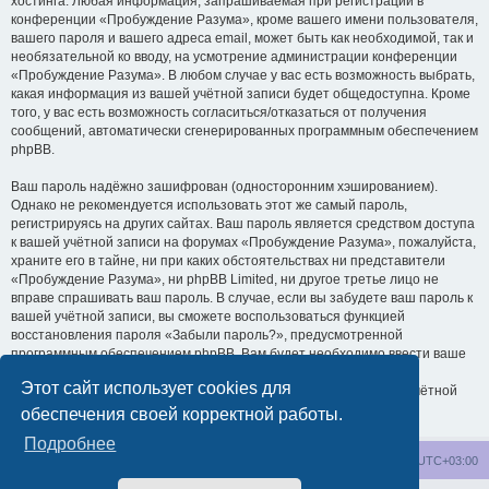
хостинга. Любая информация, запрашиваемая при регистрации в
конференции «Пробуждение Разума», кроме вашего имени пользователя,
вашего пароля и вашего адреса email, может быть как необходимой, так и
необязательной ко вводу, на усмотрение администрации конференции
«Пробуждение Разума». В любом случае у вас есть возможность выбрать,
какая информация из вашей учётной записи будет общедоступна. Кроме
того, у вас есть возможность согласиться/отказаться от получения
сообщений, автоматически сгенерированных программным обеспечением
phpBB.
Ваш пароль надёжно зашифрован (односторонним хэшированием).
Однако не рекомендуется использовать этот же самый пароль,
регистрируясь на других сайтах. Ваш пароль является средством доступа
к вашей учётной записи на форумах «Пробуждение Разума», пожалуйста,
храните его в тайне, ни при каких обстоятельствах ни представители
«Пробуждение Разума», ни phpBB Limited, ни другое третье лицо не
вправе спрашивать ваш пароль. В случае, если вы забудете ваш пароль к
вашей учётной записи, вы сможете воспользоваться функцией
восстановления пароля «Забыли пароль?», предусмотренной
программным обеспечением phpBB. Вам будет необходимо ввести ваше
имя пользователя и ваш адрес email, после чего программное
Этот сайт использует cookies для
обеспечение phpBB сгенерирует вам новый пароль для вашей учётной
записи.
обеспечения своей корректной работы.
Подробнее
wakeupnow.info
Список форумов
Часовой пояс:
UTC+03:00