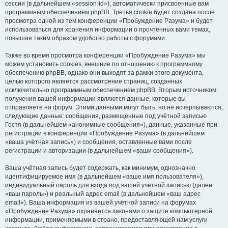
сессии (в дальнейшем «session-id»), автоматически присвоенные вам
программным обеспечением phpBB. Третья cookie будет создана после
просмотра одной из тем конференции «Пробуждение Разума» и будет
использоваться для хранения информации о прочтённых вами темах,
повышая таким образом удобство работы с форумами.
Также во время просмотра конференции «Пробуждение Разума» мы
можем установить cookies, внешние по отношению к программному
обеспечению phpBB, однако они выходят за рамки этого документа,
целью которого является рассмотрение страниц, созданных
исключительно программным обеспечением phpBB. Вторым источником
получения вашей информации являются данные, которые вы
отправляете на форум. Этими данными могут быть, но не исчерпываются,
следующие данные: сообщения, размещённые под учётной записью
Гостя (в дальнейшем «анонимные сообщения»), данные, указанные при
регистрации в конференции «Пробуждение Разума» (в дальнейшем
«ваша учётная запись») и сообщения, оставленные вами после
регистрации и авторизации (в дальнейшем «ваши сообщения»).
Ваша учётная запись будет содержать, как минимум, однозначно
идентифицируемое имя (в дальнейшем «ваше имя пользователя»),
индивидуальный пароль для входа под вашей учётной записью (далее
«ваш пароль») и реальный адрес email (в дальнейшем «ваш адрес
email»). Ваша информация из вашей учётной записи на форумах
«Пробуждение Разума» охраняется законами о защите компьютерной
информации, применяемыми в стране, предоставляющей нам услуги