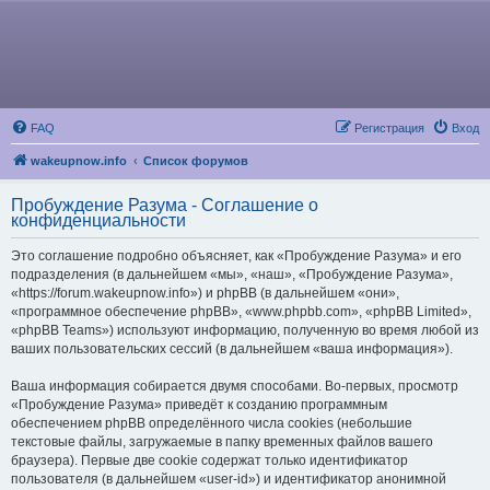
FAQ
Регистрация
Вход
wakeupnow.info
Список форумов
Пробуждение Разума - Соглашение о
конфиденциальности
Это соглашение подробно объясняет, как «Пробуждение Разума» и его
подразделения (в дальнейшем «мы», «наш», «Пробуждение Разума»,
«https://forum.wakeupnow.info») и phpBB (в дальнейшем «они»,
«программное обеспечение phpBB», «www.phpbb.com», «phpBB Limited»,
«phpBB Teams») используют информацию, полученную во время любой из
ваших пользовательских сессий (в дальнейшем «ваша информация»).
Ваша информация собирается двумя способами. Во-первых, просмотр
«Пробуждение Разума» приведёт к созданию программным
обеспечением phpBB определённого числа cookies (небольшие
текстовые файлы, загружаемые в папку временных файлов вашего
браузера). Первые две cookie содержат только идентификатор
пользователя (в дальнейшем «user-id») и идентификатор анонимной