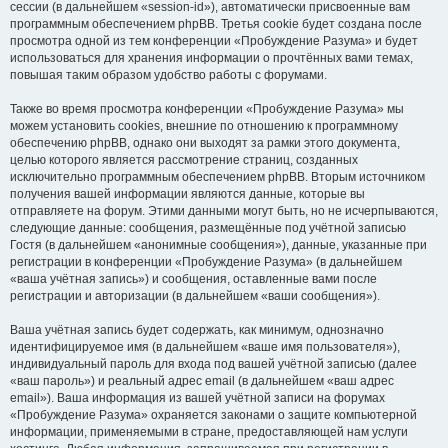
сессии (в дальнейшем «session-id»), автоматически присвоенные вам
программным обеспечением phpBB. Третья cookie будет создана после
просмотра одной из тем конференции «Пробуждение Разума» и будет
использоваться для хранения информации о прочтённых вами темах,
повышая таким образом удобство работы с форумами.
Также во время просмотра конференции «Пробуждение Разума» мы
можем установить cookies, внешние по отношению к программному
обеспечению phpBB, однако они выходят за рамки этого документа,
целью которого является рассмотрение страниц, созданных
исключительно программным обеспечением phpBB. Вторым источником
получения вашей информации являются данные, которые вы
отправляете на форум. Этими данными могут быть, но не исчерпываются,
следующие данные: сообщения, размещённые под учётной записью
Гостя (в дальнейшем «анонимные сообщения»), данные, указанные при
регистрации в конференции «Пробуждение Разума» (в дальнейшем
«ваша учётная запись») и сообщения, оставленные вами после
регистрации и авторизации (в дальнейшем «ваши сообщения»).
Ваша учётная запись будет содержать, как минимум, однозначно
идентифицируемое имя (в дальнейшем «ваше имя пользователя»),
индивидуальный пароль для входа под вашей учётной записью (далее
«ваш пароль») и реальный адрес email (в дальнейшем «ваш адрес
email»). Ваша информация из вашей учётной записи на форумах
«Пробуждение Разума» охраняется законами о защите компьютерной
информации, применяемыми в стране, предоставляющей нам услуги