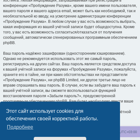
хостинга. Любая информация, запрашиваемая при регистрации в
конференции «Пробуждение Разума», кроме вашего имени пользователя,
вашего пароля и вашего адреса email, может быть как необходимой, так и
необязательной ко вводу, на усмотрение администрации конференции
«Пробуждение Разума». В любом случае у вас есть возможность выбрать,
какая информация из вашей учётной записи будет общедоступна. Кроме
того, у вас есть возможность согласиться/отказаться от получения
сообщений, автоматически сгенерированных программным обеспечением
phpBB.
Ваш пароль надёжно зашифрован (односторонним хэшированием).
Однако не рекомендуется использовать этот же самый пароль,
регистрируясь на других сайтах. Ваш пароль является средством доступа
к вашей учётной записи на форумах «Пробуждение Разума», пожалуйста,
храните его в тайне, ни при каких обстоятельствах ни представители
«Пробуждение Разума», ни phpBB Limited, ни другое третье лицо не
вправе спрашивать ваш пароль. В случае, если вы забудете ваш пароль к
вашей учётной записи, вы сможете воспользоваться функцией
восстановления пароля «Забыли пароль?», предусмотренной
программным обеспечением phpBB. Вам будет необходимо ввести ваше
имя пользователя и ваш адрес email, после чего программное
Этот сайт использует cookies для
обеспечение phpBB сгенерирует вам новый пароль для вашей учётной
записи.
обеспечения своей корректной работы.
Подробнее
wakeupnow.info
Список форумов
Часовой пояс:
UTC+03:00