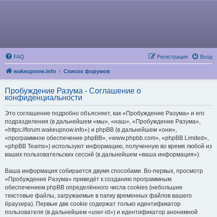
FAQ
Регистрация
Вход
wakeupnow.info
Список форумов
Пробуждение Разума - Соглашение о
конфиденциальности
Это соглашение подробно объясняет, как «Пробуждение Разума» и его
подразделения (в дальнейшем «мы», «наш», «Пробуждение Разума»,
«https://forum.wakeupnow.info») и phpBB (в дальнейшем «они»,
«программное обеспечение phpBB», «www.phpbb.com», «phpBB Limited»,
«phpBB Teams») используют информацию, полученную во время любой из
ваших пользовательских сессий (в дальнейшем «ваша информация»).
Ваша информация собирается двумя способами. Во-первых, просмотр
«Пробуждение Разума» приведёт к созданию программным
обеспечением phpBB определённого числа cookies (небольшие
текстовые файлы, загружаемые в папку временных файлов вашего
браузера). Первые две cookie содержат только идентификатор
пользователя (в дальнейшем «user-id») и идентификатор анонимной