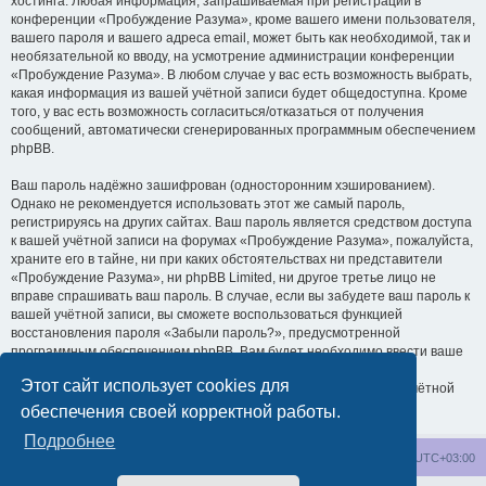
хостинга. Любая информация, запрашиваемая при регистрации в
конференции «Пробуждение Разума», кроме вашего имени пользователя,
вашего пароля и вашего адреса email, может быть как необходимой, так и
необязательной ко вводу, на усмотрение администрации конференции
«Пробуждение Разума». В любом случае у вас есть возможность выбрать,
какая информация из вашей учётной записи будет общедоступна. Кроме
того, у вас есть возможность согласиться/отказаться от получения
сообщений, автоматически сгенерированных программным обеспечением
phpBB.
Ваш пароль надёжно зашифрован (односторонним хэшированием).
Однако не рекомендуется использовать этот же самый пароль,
регистрируясь на других сайтах. Ваш пароль является средством доступа
к вашей учётной записи на форумах «Пробуждение Разума», пожалуйста,
храните его в тайне, ни при каких обстоятельствах ни представители
«Пробуждение Разума», ни phpBB Limited, ни другое третье лицо не
вправе спрашивать ваш пароль. В случае, если вы забудете ваш пароль к
вашей учётной записи, вы сможете воспользоваться функцией
восстановления пароля «Забыли пароль?», предусмотренной
программным обеспечением phpBB. Вам будет необходимо ввести ваше
имя пользователя и ваш адрес email, после чего программное
Этот сайт использует cookies для
обеспечение phpBB сгенерирует вам новый пароль для вашей учётной
записи.
обеспечения своей корректной работы.
Подробнее
wakeupnow.info
Список форумов
Часовой пояс:
UTC+03:00