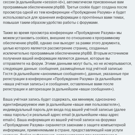
сессии (в дальнейшем «session-id»), автоматически присвоенные вам
программным обеспечением phpBB. Третья cookie будет создана после
просмотра одной из тем конференции «Пробуждение Разума» и будет
использоваться для хранения информации о прочтённых вами темах,
повышая таким образом удобство работы с форумами.
Также во время просмотра конференции «Пробуждение Разума» мы
можем установить cookies, внешние по отношению к программному
обеспечению phpBB, однако они выходят за рамки этого документа,
целью которого является рассмотрение страниц, созданных
исключительно программным обеспечением phpBB. Вторым источником
получения вашей информации являются данные, которые вы
отправляете на форум. Этими данными могут быть, но не исчерпываются,
следующие данные: сообщения, размещённые под учётной записью
Гостя (в дальнейшем «анонимные сообщения»), данные, указанные при
регистрации в конференции «Пробуждение Разума» (в дальнейшем
«ваша учётная запись») и сообщения, оставленные вами после
регистрации и авторизации (в дальнейшем «ваши сообщения»).
Ваша учётная запись будет содержать, как минимум, однозначно
идентифицируемое имя (в дальнейшем «ваше имя пользователя»),
индивидуальный пароль для входа под вашей учётной записью (далее
«ваш пароль») и реальный адрес email (в дальнейшем «ваш адрес
email»). Ваша информация из вашей учётной записи на форумах
«Пробуждение Разума» охраняется законами о защите компьютерной
информации, применяемыми в стране, предоставляющей нам услуги